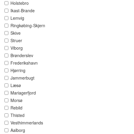
Holstebro
Ikast-Brande
Lemvig
Ringkøbing-Skjern
Skive
Struer
Viborg
Brønderslev
Frederikshavn
Hjørring
Jammerbugt
Læsø
Mariagerfjord
Morsø
Rebild
Thisted
Vesthimmerlands
Aalborg