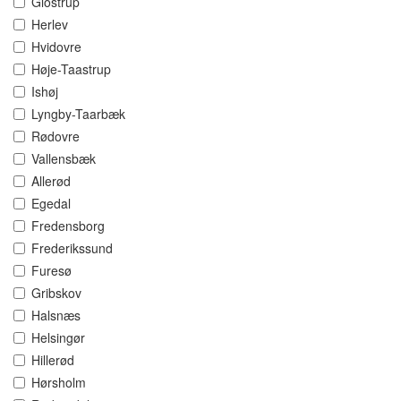
Glostrup
Herlev
Hvidovre
Høje-Taastrup
Ishøj
Lyngby-Taarbæk
Rødovre
Vallensbæk
Allerød
Egedal
Fredensborg
Frederikssund
Furesø
Gribskov
Halsnæs
Helsingør
Hillerød
Hørsholm