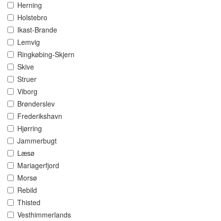
Herning
Holstebro
Ikast-Brande
Lemvig
Ringkøbing-Skjern
Skive
Struer
Viborg
Brønderslev
Frederikshavn
Hjørring
Jammerbugt
Læsø
Mariagerfjord
Morsø
Rebild
Thisted
Vesthimmerlands