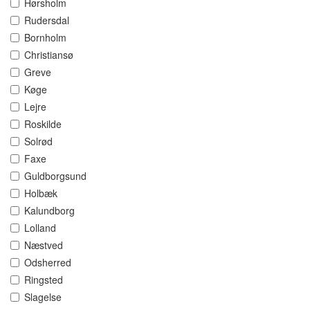
Hørsholm
Rudersdal
Bornholm
Christiansø
Greve
Køge
Lejre
Roskilde
Solrød
Faxe
Guldborgsund
Holbæk
Kalundborg
Lolland
Næstved
Odsherred
Ringsted
Slagelse