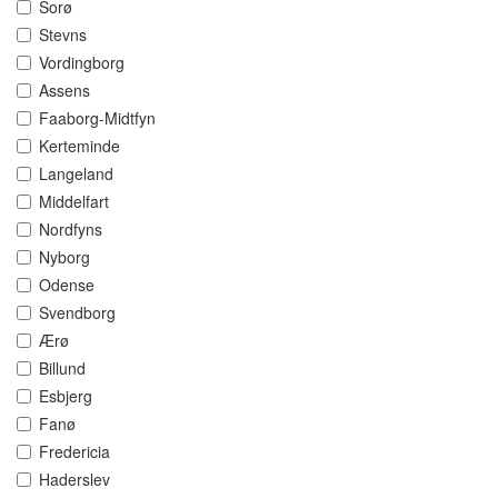
Sorø
Stevns
Vordingborg
Assens
Faaborg-Midtfyn
Kerteminde
Langeland
Middelfart
Nordfyns
Nyborg
Odense
Svendborg
Ærø
Billund
Esbjerg
Fanø
Fredericia
Haderslev