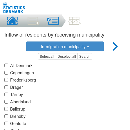
Inflow of residents by receiving municipality
In-migration municipality
Select all
Deselect all
Search
All Denmark
Copenhagen
Frederiksberg
Dragør
Tårnby
Albertslund
Ballerup
Brøndby
Gentofte