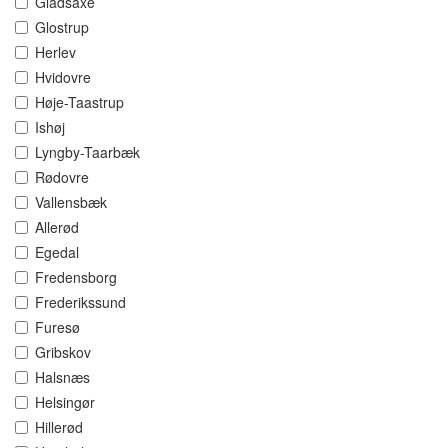
Gladsaxe
Glostrup
Herlev
Hvidovre
Høje-Taastrup
Ishøj
Lyngby-Taarbæk
Rødovre
Vallensbæk
Allerød
Egedal
Fredensborg
Frederikssund
Furesø
Gribskov
Halsnæs
Helsingør
Hillerød