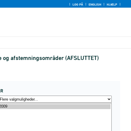
LOG PÅ
ENGLISH
HJÆLP
dse og afstemningsområder (AFSLUTTET)
ÅR