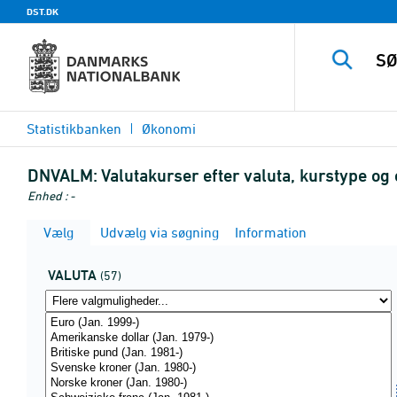
DST.DK
Statistikbanken
Økonomi
DNVALM:
Valutakurser efter valuta, kurstype o
Enhed : -
Vælg
Udvælg via søgning
Information
VALUTA
(57)