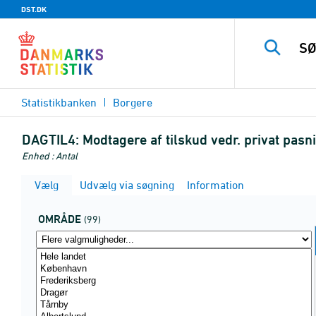
DST.DK
Statistikbanken
Borgere
DAGTIL4:
Modtagere af tilskud vedr. privat pasn
Enhed : Antal
Vælg
Udvælg via søgning
Information
OMRÅDE
(99)