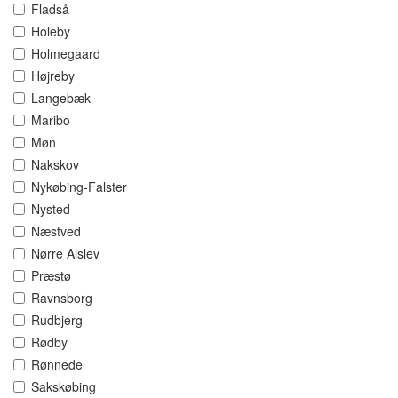
Fladså
Holeby
Holmegaard
Højreby
Langebæk
Maribo
Møn
Nakskov
Nykøbing-Falster
Nysted
Næstved
Nørre Alslev
Præstø
Ravnsborg
Rudbjerg
Rødby
Rønnede
Sakskøbing