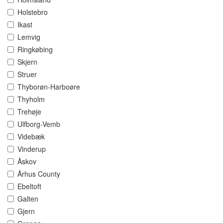
Holstebro
Ikast
Lemvig
Ringkøbing
Skjern
Struer
Thyborøn-Harboøre
Thyholm
Trehøje
Ulfborg-Vemb
Videbæk
Vinderup
Åskov
Århus County
Ebeltoft
Galten
Gjern