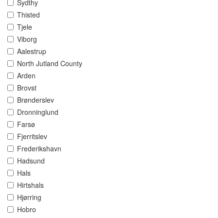
Sydthy
Thisted
Tjele
Viborg
Aalestrup
North Jutland County
Arden
Brovst
Brønderslev
Dronninglund
Farsø
Fjerritslev
Frederikshavn
Hadsund
Hals
Hirtshals
Hjørring
Hobro