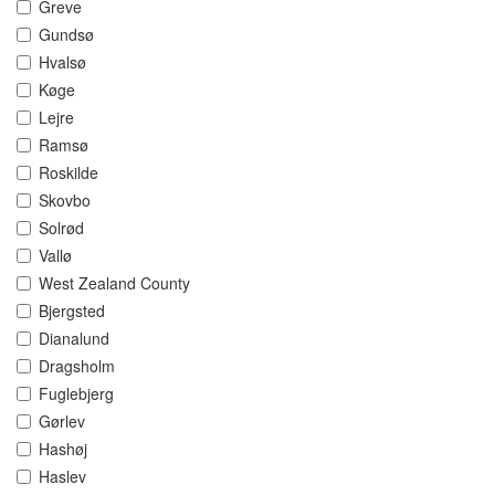
Greve
Gundsø
Hvalsø
Køge
Lejre
Ramsø
Roskilde
Skovbo
Solrød
Vallø
West Zealand County
Bjergsted
Dianalund
Dragsholm
Fuglebjerg
Gørlev
Hashøj
Haslev