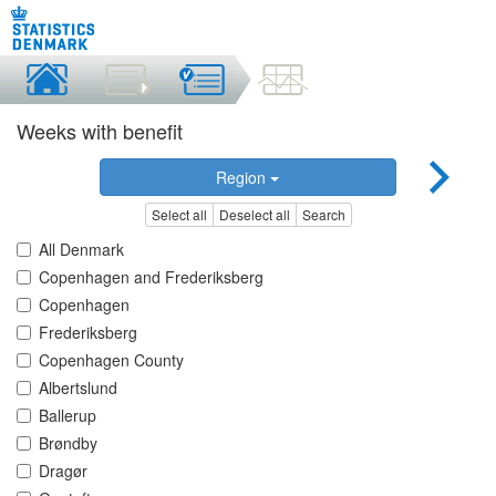
Weeks with benefit
Region
Select all
Deselect all
Search
All Denmark
Copenhagen and Frederiksberg
Copenhagen
Frederiksberg
Copenhagen County
Albertslund
Ballerup
Brøndby
Dragør