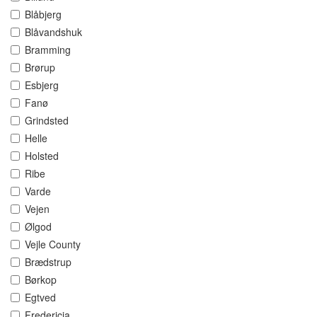
Blåbjerg
Blåvandshuk
Bramming
Brørup
Esbjerg
Fanø
Grindsted
Helle
Holsted
Ribe
Varde
Vejen
Ølgod
Vejle County
Brædstrup
Børkop
Egtved
Fredericia