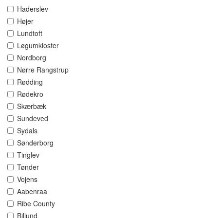
Haderslev
Højer
Lundtoft
Løgumkloster
Nordborg
Nørre Rangstrup
Rødding
Rødekro
Skærbæk
Sundeved
Sydals
Sønderborg
Tinglev
Tønder
Vojens
Aabenraa
Ribe County
Billund