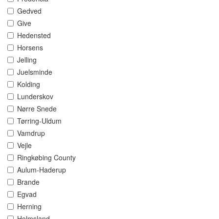
Gedved
Give
Hedensted
Horsens
Jelling
Juelsminde
Kolding
Lunderskov
Nørre Snede
Tørring-Uldum
Vamdrup
Vejle
Ringkøbing County
Aulum-Haderup
Brande
Egvad
Herning
Holmsland