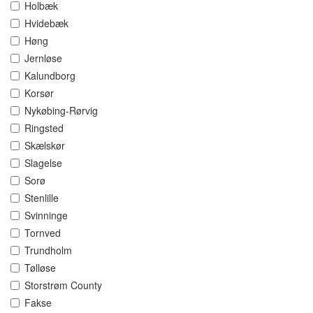
Holbæk
Hvidebæk
Høng
Jernløse
Kalundborg
Korsør
Nykøbing-Rørvig
Ringsted
Skælskør
Slagelse
Sorø
Stenlille
Svinninge
Tornved
Trundholm
Tølløse
Storstrøm County
Fakse