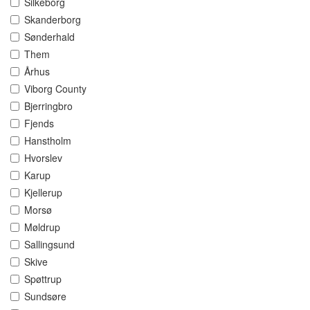
Silkeborg
Skanderborg
Sønderhald
Them
Århus
Viborg County
Bjerringbro
Fjends
Hanstholm
Hvorslev
Karup
Kjellerup
Morsø
Møldrup
Sallingsund
Skive
Spøttrup
Sundsøre