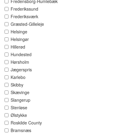
Fredensborg-Humlebæk
Frederikssund
Frederiksværk
Græsted-Gilleleje
Helsinge
Helsingør
Hillerød
Hundested
Hørsholm
Jægerspris
Karlebo
Skibby
Skævinge
Slangerup
Stenløse
Ølstykke
Roskilde County
Bramsnæs