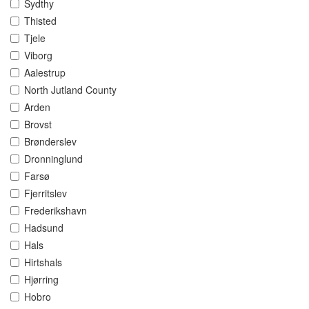
Sydthy
Thisted
Tjele
Viborg
Aalestrup
North Jutland County
Arden
Brovst
Brønderslev
Dronninglund
Farsø
Fjerritslev
Frederikshavn
Hadsund
Hals
Hirtshals
Hjørring
Hobro