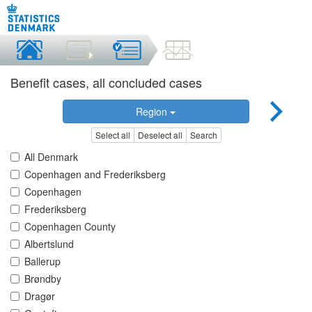
Benefit cases, all concluded cases
Region
Select all
Deselect all
Search
All Denmark
Copenhagen and Frederiksberg
Copenhagen
Frederiksberg
Copenhagen County
Albertslund
Ballerup
Brøndby
Dragør