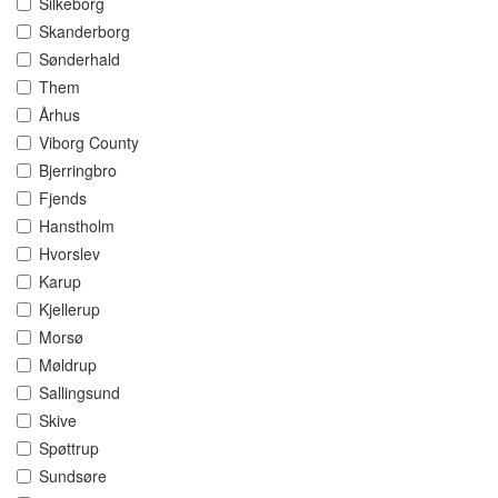
Silkeborg
Skanderborg
Sønderhald
Them
Århus
Viborg County
Bjerringbro
Fjends
Hanstholm
Hvorslev
Karup
Kjellerup
Morsø
Møldrup
Sallingsund
Skive
Spøttrup
Sundsøre