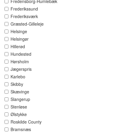
Fredensborg-Humlebæk
Frederikssund
Frederiksværk
Græsted-Gilleleje
Helsinge
Helsingør
Hillerød
Hundested
Hørsholm
Jægerspris
Karlebo
Skibby
Skævinge
Slangerup
Stenløse
Ølstykke
Roskilde County
Bramsnæs