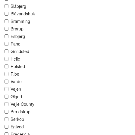
Blåbjerg
Blåvandshuk
Bramming
Brørup
Esbjerg
Fanø
Grindsted
Helle
Holsted
Ribe
Varde
Vejen
Ølgod
Vejle County
Brædstrup
Børkop
Egtved
Fredericia