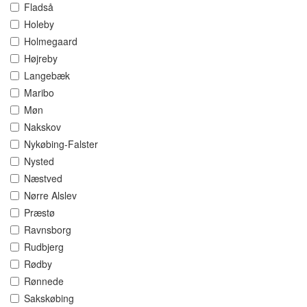
Fladså
Holeby
Holmegaard
Højreby
Langebæk
Maribo
Møn
Nakskov
Nykøbing-Falster
Nysted
Næstved
Nørre Alslev
Præstø
Ravnsborg
Rudbjerg
Rødby
Rønnede
Sakskøbing