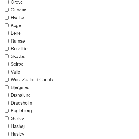
Greve
Gundsø
Hvalsø
Køge
Lejre
Ramsø
Roskilde
Skovbo
Solrød
Vallø
West Zealand County
Bjergsted
Dianalund
Dragsholm
Fuglebjerg
Gørlev
Hashøj
Haslev