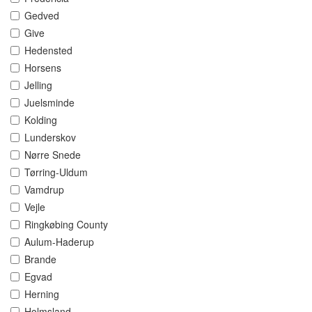
Gedved
Give
Hedensted
Horsens
Jelling
Juelsminde
Kolding
Lunderskov
Nørre Snede
Tørring-Uldum
Vamdrup
Vejle
Ringkøbing County
Aulum-Haderup
Brande
Egvad
Herning
Holmsland