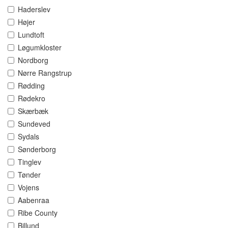
Haderslev
Højer
Lundtoft
Løgumkloster
Nordborg
Nørre Rangstrup
Rødding
Rødekro
Skærbæk
Sundeved
Sydals
Sønderborg
Tinglev
Tønder
Vojens
Aabenraa
Ribe County
Billund