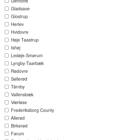
Gentofte
Gladsaxe
Glostrup
Herlev
Hvidovre
Høje Taastrup
Ishøj
Ledøje-Smørum
Lyngby-Taarbæk
Rødovre
Søllerød
Tårnby
Vallensbæk
Værløse
Frederiksborg County
Allerød
Birkerød
Farum