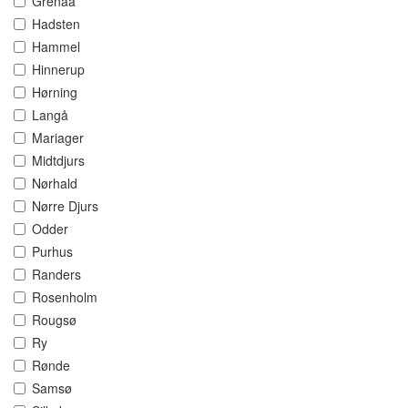
Grenaa
Hadsten
Hammel
Hinnerup
Hørning
Langå
Mariager
Midtdjurs
Nørhald
Nørre Djurs
Odder
Purhus
Randers
Rosenholm
Rougsø
Ry
Rønde
Samsø