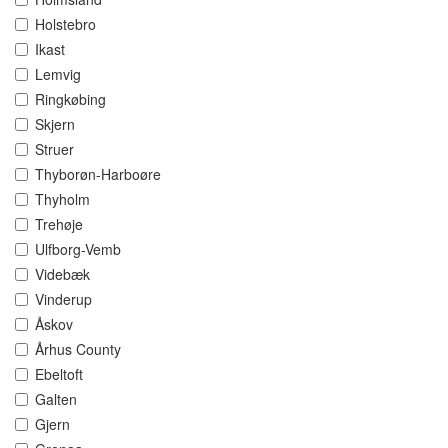
Holstebro
Ikast
Lemvig
Ringkøbing
Skjern
Struer
Thyborøn-Harboøre
Thyholm
Trehøje
Ulfborg-Vemb
Videbæk
Vinderup
Åskov
Århus County
Ebeltoft
Galten
Gjern