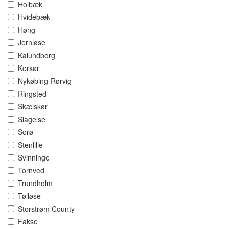
Holbæk
Hvidebæk
Høng
Jernløse
Kalundborg
Korsør
Nykøbing-Rørvig
Ringsted
Skælskør
Slagelse
Sorø
Stenlille
Svinninge
Tornved
Trundholm
Tølløse
Storstrøm County
Fakse