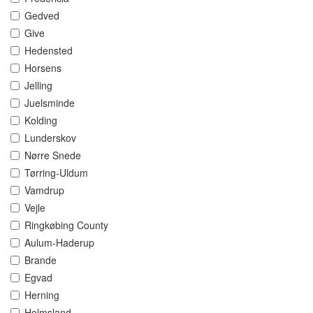
Gedved
Give
Hedensted
Horsens
Jelling
Juelsminde
Kolding
Lunderskov
Nørre Snede
Tørring-Uldum
Vamdrup
Vejle
Ringkøbing County
Aulum-Haderup
Brande
Egvad
Herning
Holmsland