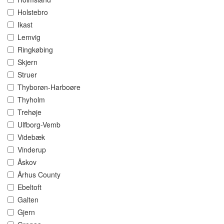
Holstebro
Ikast
Lemvig
Ringkøbing
Skjern
Struer
Thyborøn-Harboøre
Thyholm
Trehøje
Ulfborg-Vemb
Videbæk
Vinderup
Åskov
Århus County
Ebeltoft
Galten
Gjern