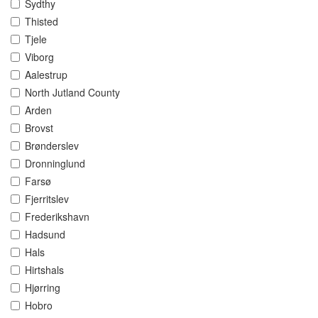
Sydthy
Thisted
Tjele
Viborg
Aalestrup
North Jutland County
Arden
Brovst
Brønderslev
Dronninglund
Farsø
Fjerritslev
Frederikshavn
Hadsund
Hals
Hirtshals
Hjørring
Hobro