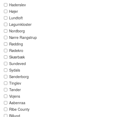
Haderslev
Højer
Lundtoft
Løgumkloster
Nordborg
Nørre Rangstrup
Rødding
Rødekro
Skærbæk
Sundeved
Sydals
Sønderborg
Tinglev
Tønder
Vojens
Aabenraa
Ribe County
Billund