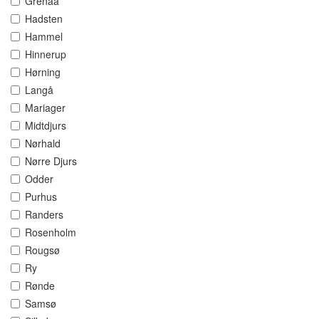
Grenaa
Hadsten
Hammel
Hinnerup
Hørning
Langå
Mariager
Midtdjurs
Nørhald
Nørre Djurs
Odder
Purhus
Randers
Rosenholm
Rougsø
Ry
Rønde
Samsø