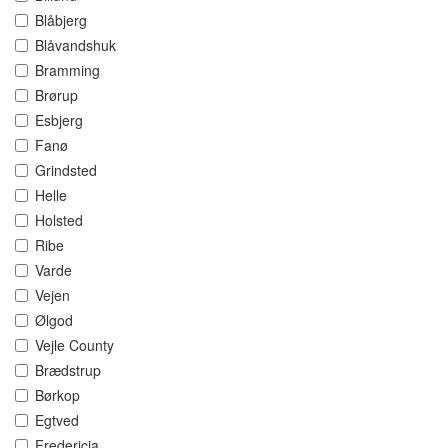
Blåbjerg
Blåvandshuk
Bramming
Brørup
Esbjerg
Fanø
Grindsted
Helle
Holsted
Ribe
Varde
Vejen
Ølgod
Vejle County
Brædstrup
Børkop
Egtved
Fredericia