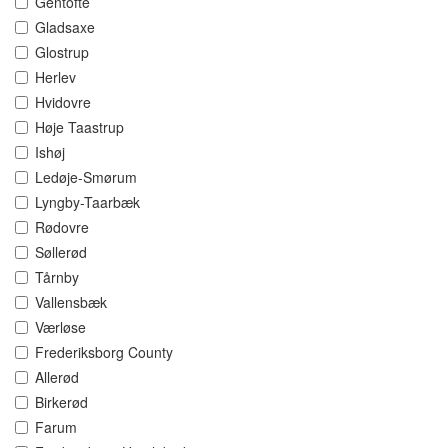
Gentofte
Gladsaxe
Glostrup
Herlev
Hvidovre
Høje Taastrup
Ishøj
Ledøje-Smørum
Lyngby-Taarbæk
Rødovre
Søllerød
Tårnby
Vallensbæk
Værløse
Frederiksborg County
Allerød
Birkerød
Farum