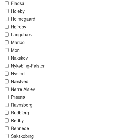
Fladså
Holeby
Holmegaard
Højreby
Langebæk
Maribo
Møn
Nakskov
Nykøbing-Falster
Nysted
Næstved
Nørre Alslev
Præstø
Ravnsborg
Rudbjerg
Rødby
Rønnede
Sakskøbing