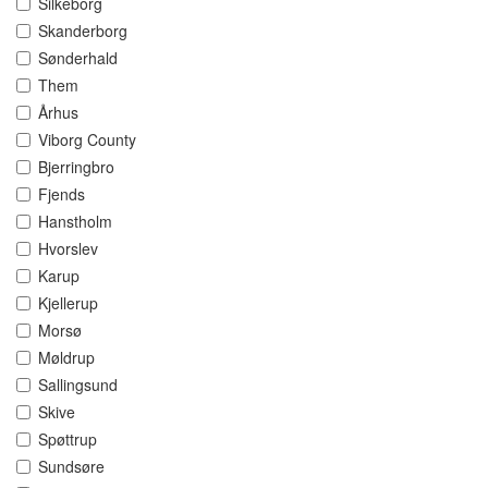
Silkeborg
Skanderborg
Sønderhald
Them
Århus
Viborg County
Bjerringbro
Fjends
Hanstholm
Hvorslev
Karup
Kjellerup
Morsø
Møldrup
Sallingsund
Skive
Spøttrup
Sundsøre