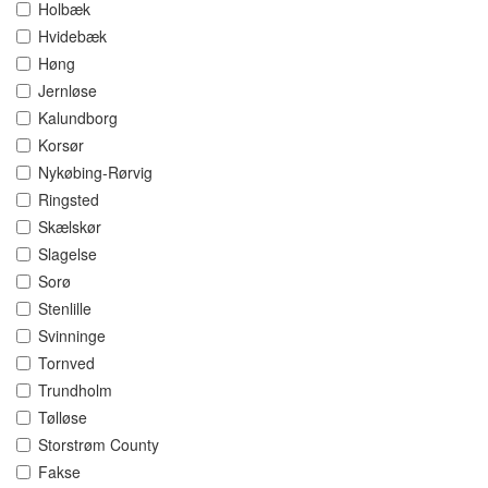
Holbæk
Hvidebæk
Høng
Jernløse
Kalundborg
Korsør
Nykøbing-Rørvig
Ringsted
Skælskør
Slagelse
Sorø
Stenlille
Svinninge
Tornved
Trundholm
Tølløse
Storstrøm County
Fakse