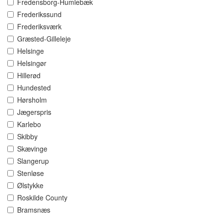
Fredensborg-Humlebæk
Frederikssund
Frederiksværk
Græsted-Gilleleje
Helsinge
Helsingør
Hillerød
Hundested
Hørsholm
Jægerspris
Karlebo
Skibby
Skævinge
Slangerup
Stenløse
Ølstykke
Roskilde County
Bramsnæs