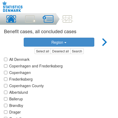
Benefit cases, all concluded cases
Region
Select all
Deselect all
Search
All Denmark
Copenhagen and Frederiksberg
Copenhagen
Frederiksberg
Copenhagen County
Albertslund
Ballerup
Brøndby
Dragør