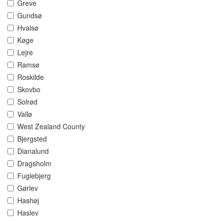
Greve
Gundsø
Hvalsø
Køge
Lejre
Ramsø
Roskilde
Skovbo
Solrød
Vallø
West Zealand County
Bjergsted
Dianalund
Dragsholm
Fuglebjerg
Gørlev
Hashøj
Haslev