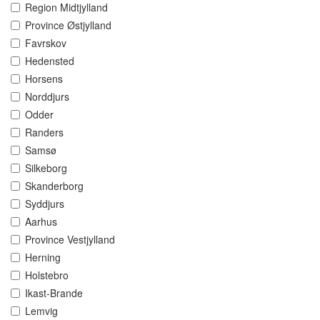
Region Midtjylland
Province Østjylland
Favrskov
Hedensted
Horsens
Norddjurs
Odder
Randers
Samsø
Silkeborg
Skanderborg
Syddjurs
Aarhus
Province Vestjylland
Herning
Holstebro
Ikast-Brande
Lemvig