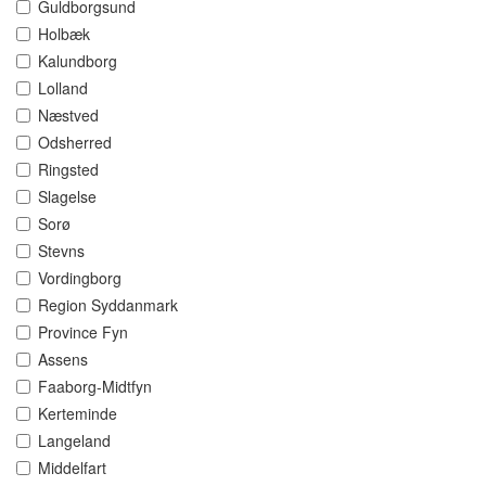
Guldborgsund
Holbæk
Kalundborg
Lolland
Næstved
Odsherred
Ringsted
Slagelse
Sorø
Stevns
Vordingborg
Region Syddanmark
Province Fyn
Assens
Faaborg-Midtfyn
Kerteminde
Langeland
Middelfart