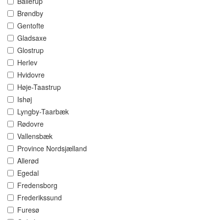
Ballerup
Brøndby
Gentofte
Gladsaxe
Glostrup
Herlev
Hvidovre
Høje-Taastrup
Ishøj
Lyngby-Taarbæk
Rødovre
Vallensbæk
Province Nordsjælland
Allerød
Egedal
Fredensborg
Frederikssund
Furesø