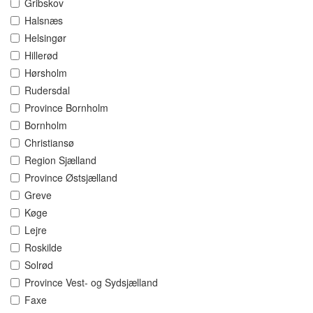
Gribskov
Halsnæs
Helsingør
Hillerød
Hørsholm
Rudersdal
Province Bornholm
Bornholm
Christiansø
Region Sjælland
Province Østsjælland
Greve
Køge
Lejre
Roskilde
Solrød
Province Vest- og Sydsjælland
Faxe