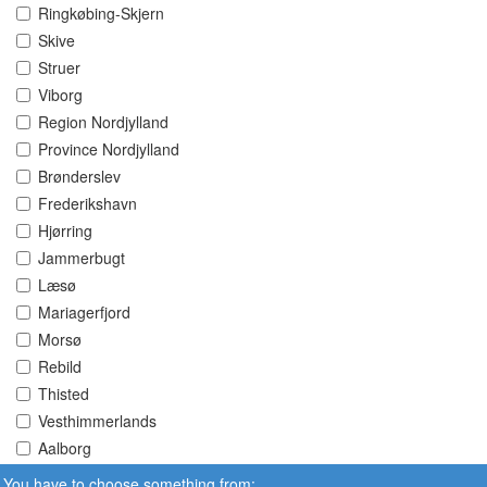
Ringkøbing-Skjern
Skive
Struer
Viborg
Region Nordjylland
Province Nordjylland
Brønderslev
Frederikshavn
Hjørring
Jammerbugt
Læsø
Mariagerfjord
Morsø
Rebild
Thisted
Vesthimmerlands
Aalborg
You have to choose something from: