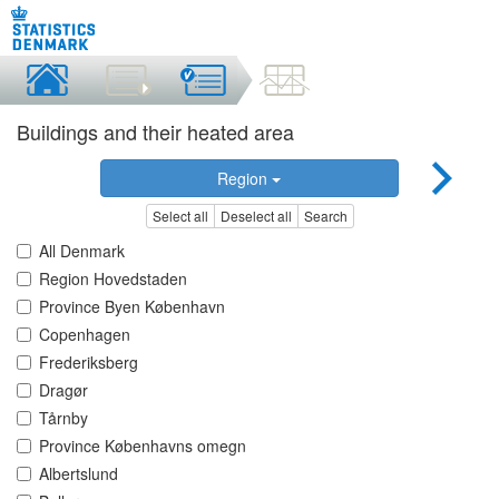
Buildings and their heated area
Region
Select all
Deselect all
Search
All Denmark
Region Hovedstaden
Province Byen København
Copenhagen
Frederiksberg
Dragør
Tårnby
Province Københavns omegn
Albertslund