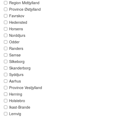
Region Midtjylland
Province Østjylland
Favrskov
Hedensted
Horsens
Norddjurs
Odder
Randers
Samsø
Silkeborg
Skanderborg
Syddjurs
Aarhus
Province Vestjylland
Herning
Holstebro
Ikast-Brande
Lemvig