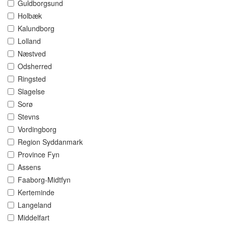
Guldborgsund
Holbæk
Kalundborg
Lolland
Næstved
Odsherred
Ringsted
Slagelse
Sorø
Stevns
Vordingborg
Region Syddanmark
Province Fyn
Assens
Faaborg-Midtfyn
Kerteminde
Langeland
Middelfart