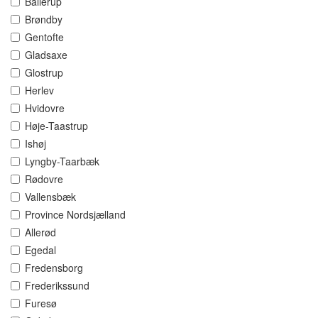
Ballerup
Brøndby
Gentofte
Gladsaxe
Glostrup
Herlev
Hvidovre
Høje-Taastrup
Ishøj
Lyngby-Taarbæk
Rødovre
Vallensbæk
Province Nordsjælland
Allerød
Egedal
Fredensborg
Frederikssund
Furesø