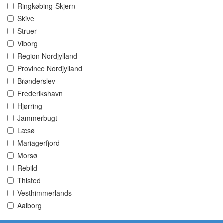
Ringkøbing-Skjern
Skive
Struer
Viborg
Region Nordjylland
Province Nordjylland
Brønderslev
Frederikshavn
Hjørring
Jammerbugt
Læsø
Mariagerfjord
Morsø
Rebild
Thisted
Vesthimmerlands
Aalborg