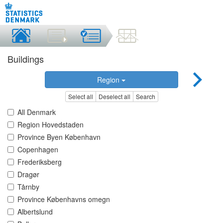
Buildings
Region
Select all
Deselect all
Search
All Denmark
Region Hovedstaden
Province Byen København
Copenhagen
Frederiksberg
Dragør
Tårnby
Province Københavns omegn
Albertslund