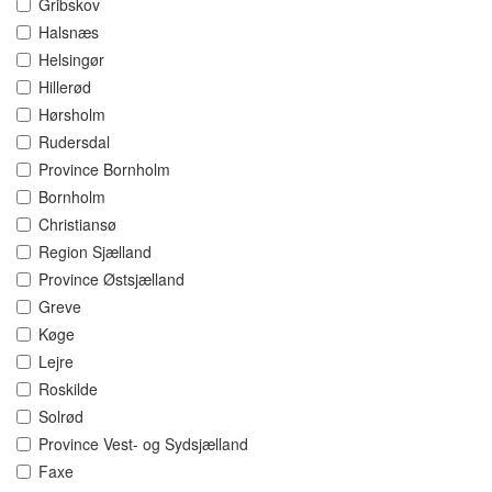
Gribskov
Halsnæs
Helsingør
Hillerød
Hørsholm
Rudersdal
Province Bornholm
Bornholm
Christiansø
Region Sjælland
Province Østsjælland
Greve
Køge
Lejre
Roskilde
Solrød
Province Vest- og Sydsjælland
Faxe