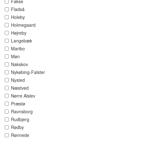
Fakse
Fladså
Holeby
Holmegaard
Højreby
Langebæk
Maribo
Møn
Nakskov
Nykøbing-Falster
Nysted
Næstved
Nørre Alslev
Præstø
Ravnsborg
Rudbjerg
Rødby
Rønnede