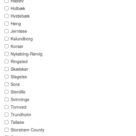
Haslev
Holbæk
Hvidebæk
Høng
Jernløse
Kalundborg
Korsør
Nykøbing-Rørvig
Ringsted
Skælskør
Slagelse
Sorø
Stenlille
Svinninge
Tornved
Trundholm
Tølløse
Storstrøm County