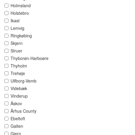
Holmsland
Holstebro
Ikast
Lemvig
Ringkøbing
Skjern
Struer
Thyborøn-Harboøre
Thyholm
Trehøje
Ulfborg-Vemb
Videbæk
Vinderup
Åskov
Århus County
Ebeltoft
Galten
Gjern