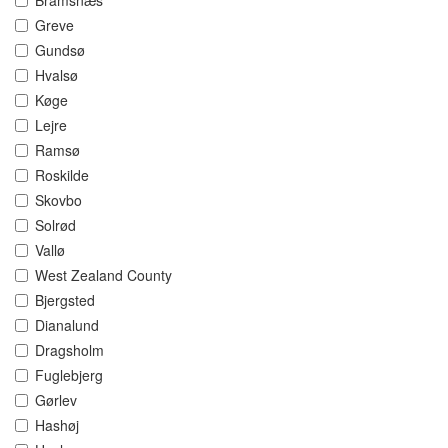
Bramsnæs
Greve
Gundsø
Hvalsø
Køge
Lejre
Ramsø
Roskilde
Skovbo
Solrød
Vallø
West Zealand County
Bjergsted
Dianalund
Dragsholm
Fuglebjerg
Gørlev
Hashøj