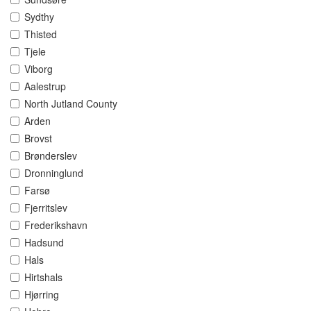
Sydthy
Thisted
Tjele
Viborg
Aalestrup
North Jutland County
Arden
Brovst
Brønderslev
Dronninglund
Farsø
Fjerritslev
Frederikshavn
Hadsund
Hals
Hirtshals
Hjørring