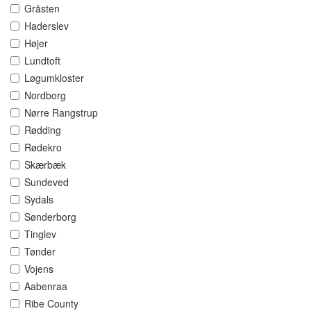
Gråsten
Haderslev
Højer
Lundtoft
Løgumkloster
Nordborg
Nørre Rangstrup
Rødding
Rødekro
Skærbæk
Sundeved
Sydals
Sønderborg
Tinglev
Tønder
Vojens
Aabenraa
Ribe County