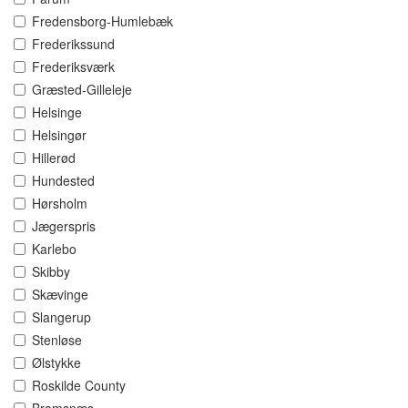
Fredensborg-Humlebæk
Frederikssund
Frederiksværk
Græsted-Gilleleje
Helsinge
Helsingør
Hillerød
Hundested
Hørsholm
Jægerspris
Karlebo
Skibby
Skævinge
Slangerup
Stenløse
Ølstykke
Roskilde County