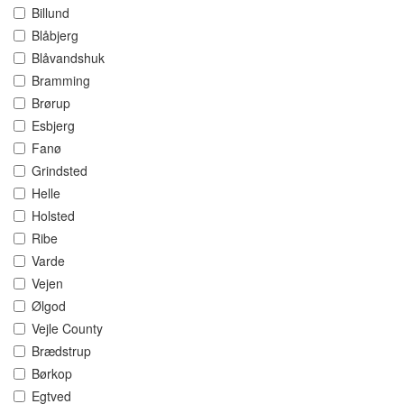
Billund
Blåbjerg
Blåvandshuk
Bramming
Brørup
Esbjerg
Fanø
Grindsted
Helle
Holsted
Ribe
Varde
Vejen
Ølgod
Vejle County
Brædstrup
Børkop
Egtved