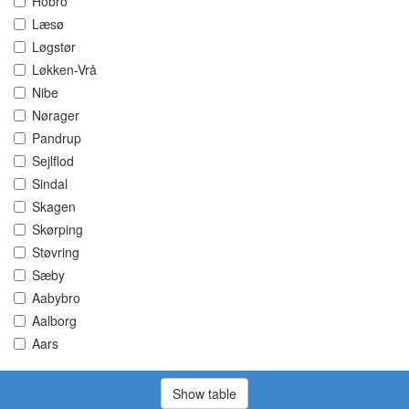
Hobro
Læsø
Løgstør
Løkken-Vrå
Nibe
Nørager
Pandrup
Sejlflod
Sindal
Skagen
Skørping
Støvring
Sæby
Aabybro
Aalborg
Aars
Show table