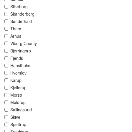
Silkeborg
Skanderborg
Sønderhald
Them
Århus
Viborg County
Bjerringbro
Fjends
Hanstholm
Hvorslev
Karup
Kjellerup
Morsø
Møldrup
Sallingsund
Skive
Spøttrup
Sundsøre