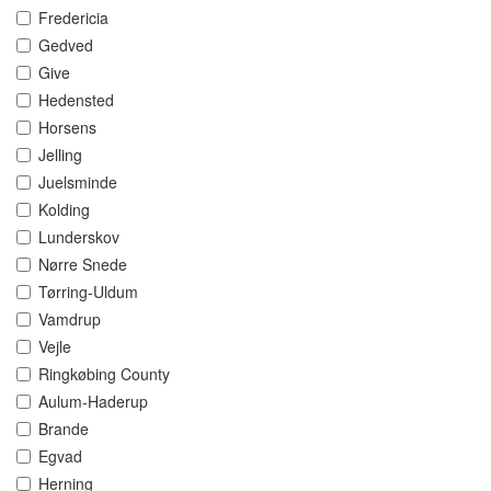
Fredericia
Gedved
Give
Hedensted
Horsens
Jelling
Juelsminde
Kolding
Lunderskov
Nørre Snede
Tørring-Uldum
Vamdrup
Vejle
Ringkøbing County
Aulum-Haderup
Brande
Egvad
Herning