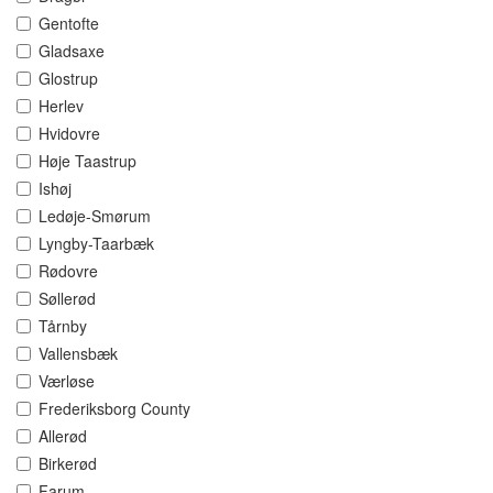
Gentofte
Gladsaxe
Glostrup
Herlev
Hvidovre
Høje Taastrup
Ishøj
Ledøje-Smørum
Lyngby-Taarbæk
Rødovre
Søllerød
Tårnby
Vallensbæk
Værløse
Frederiksborg County
Allerød
Birkerød
Farum