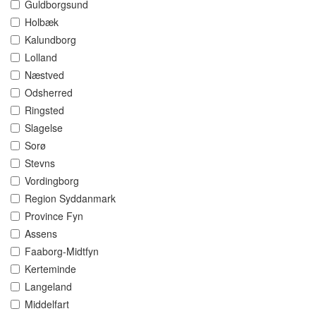
Guldborgsund
Holbæk
Kalundborg
Lolland
Næstved
Odsherred
Ringsted
Slagelse
Sorø
Stevns
Vordingborg
Region Syddanmark
Province Fyn
Assens
Faaborg-Midtfyn
Kerteminde
Langeland
Middelfart