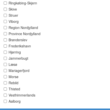
Ringkøbing-Skjern
Skive
Struer
Viborg
Region Nordjylland
Province Nordjylland
Brønderslev
Frederikshavn
Hjørring
Jammerbugt
Læsø
Mariagerfjord
Morsø
Rebild
Thisted
Vesthimmerlands
Aalborg