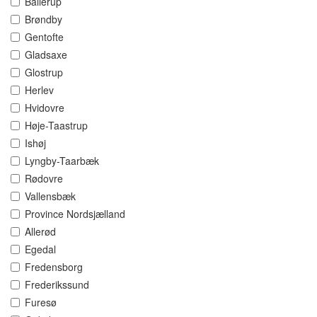
Ballerup
Brøndby
Gentofte
Gladsaxe
Glostrup
Herlev
Hvidovre
Høje-Taastrup
Ishøj
Lyngby-Taarbæk
Rødovre
Vallensbæk
Province Nordsjælland
Allerød
Egedal
Fredensborg
Frederikssund
Furesø