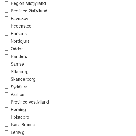
Region Midtjylland
Province Østjylland
Favrskov
Hedensted
Horsens
Norddjurs
Odder
Randers
Samsø
Silkeborg
Skanderborg
Syddjurs
Aarhus
Province Vestjylland
Herning
Holstebro
Ikast-Brande
Lemvig