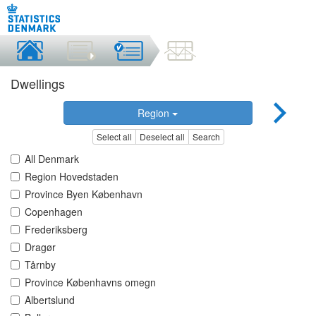
Dwellings
Region
Select all
Deselect all
Search
All Denmark
Region Hovedstaden
Province Byen København
Copenhagen
Frederiksberg
Dragør
Tårnby
Province Københavns omegn
Albertslund