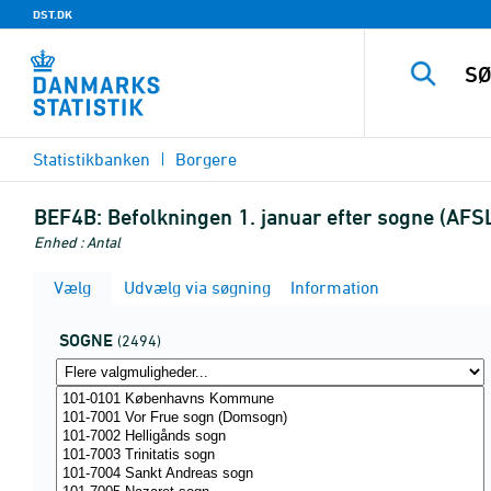
DST.DK
Statistikbanken
Borgere
BEF4B:
Befolkningen 1. januar efter sogne (AF
Enhed : Antal
Vælg
Udvælg via søgning
Information
SOGNE
(2494)