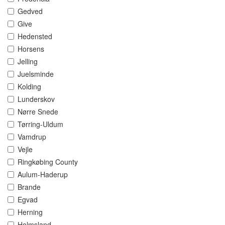
Gedved
Give
Hedensted
Horsens
Jelling
Juelsminde
Kolding
Lunderskov
Nørre Snede
Tørring-Uldum
Vamdrup
Vejle
Ringkøbing County
Aulum-Haderup
Brande
Egvad
Herning
Holmsland