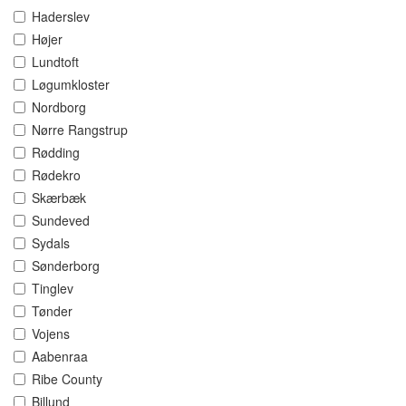
Haderslev
Højer
Lundtoft
Løgumkloster
Nordborg
Nørre Rangstrup
Rødding
Rødekro
Skærbæk
Sundeved
Sydals
Sønderborg
Tinglev
Tønder
Vojens
Aabenraa
Ribe County
Billund