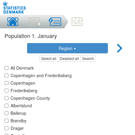
Population 1. January
Region
Select all
Deselect all
Search
All Denmark
Copenhagen and Frederiksberg
Copenhagen
Frederiksberg
Copenhagen County
Albertslund
Ballerup
Brøndby
Dragør