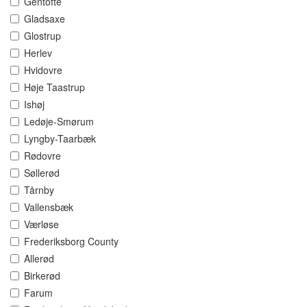
Gentofte
Gladsaxe
Glostrup
Herlev
Hvidovre
Høje Taastrup
Ishøj
Ledøje-Smørum
Lyngby-Taarbæk
Rødovre
Søllerød
Tårnby
Vallensbæk
Værløse
Frederiksborg County
Allerød
Birkerød
Farum