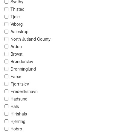
Sydthy
Thisted
Tjele
Viborg
Aalestrup
North Jutland County
Arden
Brovst
Brønderslev
Dronninglund
Farsø
Fjerritslev
Frederikshavn
Hadsund
Hals
Hirtshals
Hjørring
Hobro