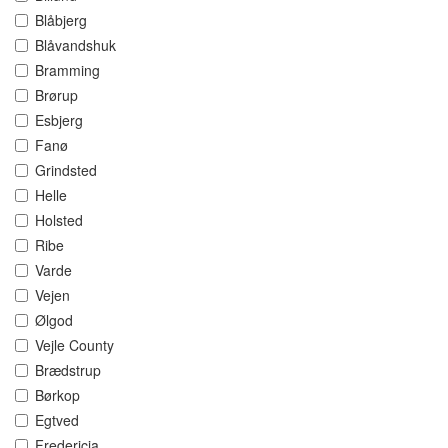
Blåbjerg
Blåvandshuk
Bramming
Brørup
Esbjerg
Fanø
Grindsted
Helle
Holsted
Ribe
Varde
Vejen
Ølgod
Vejle County
Brædstrup
Børkop
Egtved
Fredericia