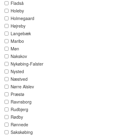
Fladså
Holeby
Holmegaard
Højreby
Langebæk
Maribo
Møn
Nakskov
Nykøbing-Falster
Nysted
Næstved
Nørre Alslev
Præstø
Ravnsborg
Rudbjerg
Rødby
Rønnede
Sakskøbing