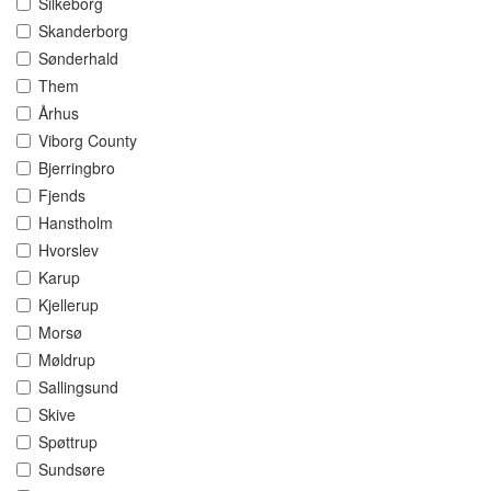
Silkeborg
Skanderborg
Sønderhald
Them
Århus
Viborg County
Bjerringbro
Fjends
Hanstholm
Hvorslev
Karup
Kjellerup
Morsø
Møldrup
Sallingsund
Skive
Spøttrup
Sundsøre