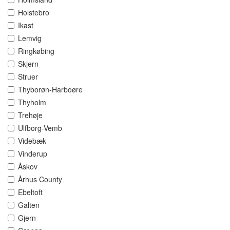
Holstebro
Ikast
Lemvig
Ringkøbing
Skjern
Struer
Thyborøn-Harboøre
Thyholm
Trehøje
Ulfborg-Vemb
Videbæk
Vinderup
Åskov
Århus County
Ebeltoft
Galten
Gjern