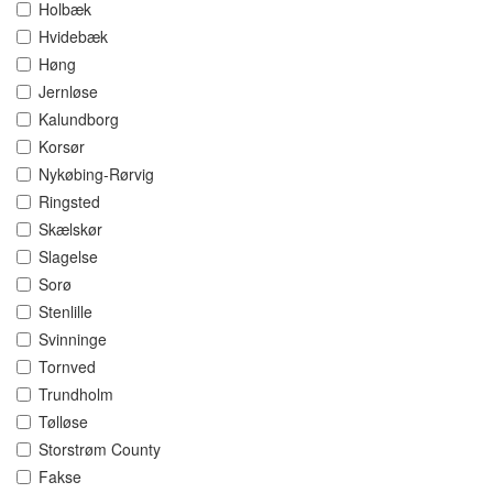
Holbæk
Hvidebæk
Høng
Jernløse
Kalundborg
Korsør
Nykøbing-Rørvig
Ringsted
Skælskør
Slagelse
Sorø
Stenlille
Svinninge
Tornved
Trundholm
Tølløse
Storstrøm County
Fakse