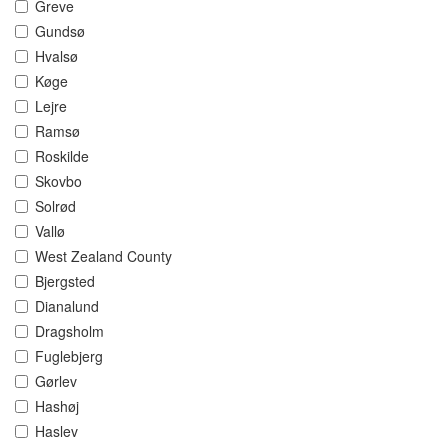
Greve
Gundsø
Hvalsø
Køge
Lejre
Ramsø
Roskilde
Skovbo
Solrød
Vallø
West Zealand County
Bjergsted
Dianalund
Dragsholm
Fuglebjerg
Gørlev
Hashøj
Haslev