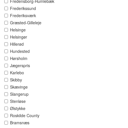
Fredensborg-Humlebæk
Frederikssund
Frederiksværk
Græsted-Gilleleje
Helsinge
Helsingør
Hillerød
Hundested
Hørsholm
Jægerspris
Karlebo
Skibby
Skævinge
Slangerup
Stenløse
Ølstykke
Roskilde County
Bramsnæs