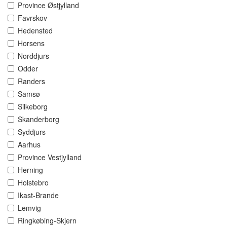
Province Østjylland
Favrskov
Hedensted
Horsens
Norddjurs
Odder
Randers
Samsø
Silkeborg
Skanderborg
Syddjurs
Aarhus
Province Vestjylland
Herning
Holstebro
Ikast-Brande
Lemvig
Ringkøbing-Skjern