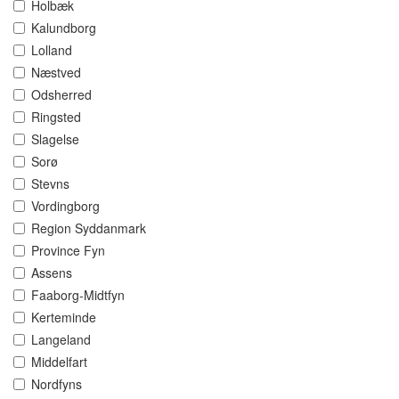
Holbæk
Kalundborg
Lolland
Næstved
Odsherred
Ringsted
Slagelse
Sorø
Stevns
Vordingborg
Region Syddanmark
Province Fyn
Assens
Faaborg-Midtfyn
Kerteminde
Langeland
Middelfart
Nordfyns