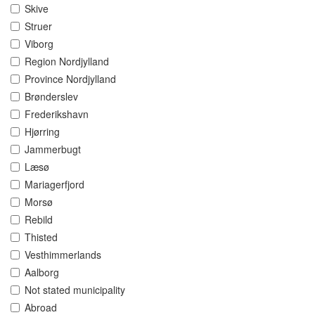
Skive
Struer
Viborg
Region Nordjylland
Province Nordjylland
Brønderslev
Frederikshavn
Hjørring
Jammerbugt
Læsø
Mariagerfjord
Morsø
Rebild
Thisted
Vesthimmerlands
Aalborg
Not stated municipality
Abroad