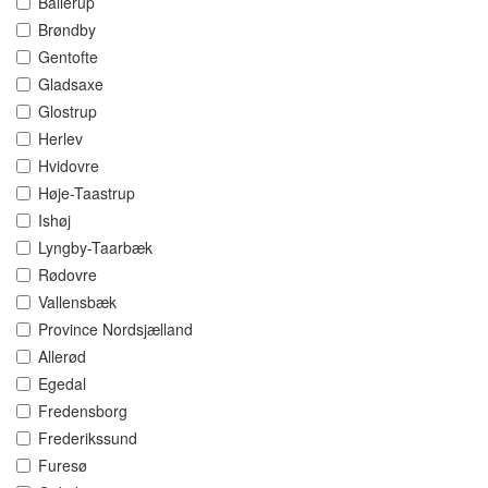
Ballerup
Brøndby
Gentofte
Gladsaxe
Glostrup
Herlev
Hvidovre
Høje-Taastrup
Ishøj
Lyngby-Taarbæk
Rødovre
Vallensbæk
Province Nordsjælland
Allerød
Egedal
Fredensborg
Frederikssund
Furesø