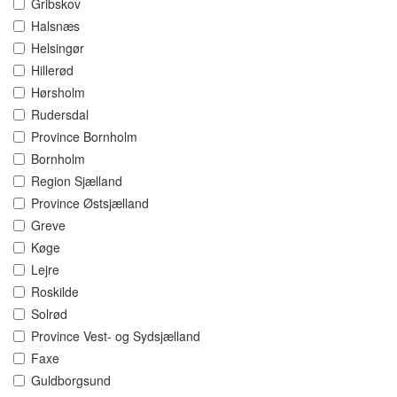
Gribskov
Halsnæs
Helsingør
Hillerød
Hørsholm
Rudersdal
Province Bornholm
Bornholm
Region Sjælland
Province Østsjælland
Greve
Køge
Lejre
Roskilde
Solrød
Province Vest- og Sydsjælland
Faxe
Guldborgsund