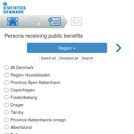
Persons receiving public benefits
Region
Select all
Deselect all
Search
All Denmark
Region Hovedstaden
Province Byen København
Copenhagen
Frederiksberg
Dragør
Tårnby
Province Københavns omegn
Albertslund