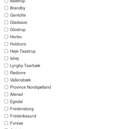
Ballerup
Brøndby
Gentofte
Gladsaxe
Glostrup
Herlev
Hvidovre
Høje-Taastrup
Ishøj
Lyngby-Taarbæk
Rødovre
Vallensbæk
Province Nordsjælland
Allerød
Egedal
Fredensborg
Frederikssund
Furesø