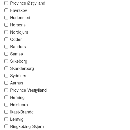
Province Østjylland
Favrskov
Hedensted
Horsens
Norddjurs
Odder
Randers
Samsø
Silkeborg
Skanderborg
Syddjurs
Aarhus
Province Vestjylland
Herning
Holstebro
Ikast-Brande
Lemvig
Ringkøbing-Skjern