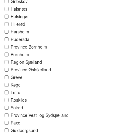
Gribskov
Halsnæs
Helsingør
Hillerød
Hørsholm
Rudersdal
Province Bornholm
Bornholm
Region Sjælland
Province Østsjælland
Greve
Køge
Lejre
Roskilde
Solrød
Province Vest- og Sydsjælland
Faxe
Guldborgsund