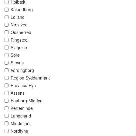
Holbæk
Kalundborg
Lolland
Næstved
Odsherred
Ringsted
Slagelse
Sorø
Stevns
Vordingborg
Region Syddanmark
Province Fyn
Assens
Faaborg-Midtfyn
Kerteminde
Langeland
Middelfart
Nordfyns