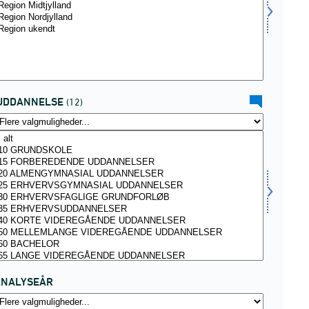
UDDANNELSE
(12)
ANALYSEÅR