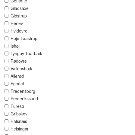
Gentofte
Gladsaxe
Glostrup
Herlev
Hvidovre
Høje-Taastrup
Ishøj
Lyngby-Taarbæk
Rødovre
Vallensbæk
Allerød
Egedal
Fredensborg
Frederikssund
Furesø
Gribskov
Halsnæs
Helsingør