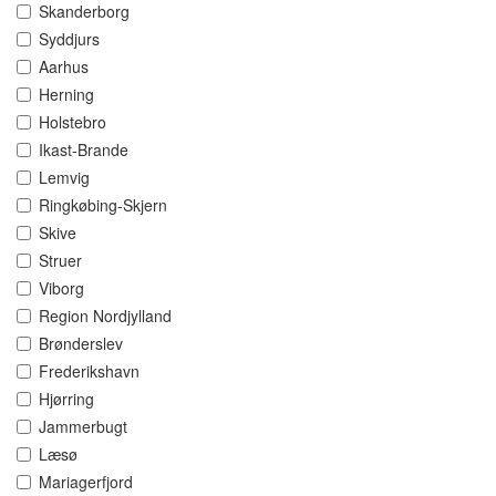
Skanderborg
Syddjurs
Aarhus
Herning
Holstebro
Ikast-Brande
Lemvig
Ringkøbing-Skjern
Skive
Struer
Viborg
Region Nordjylland
Brønderslev
Frederikshavn
Hjørring
Jammerbugt
Læsø
Mariagerfjord