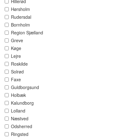
Hillerød
Hørsholm
Rudersdal
Bornholm
Region Sjælland
Greve
Køge
Lejre
Roskilde
Solrød
Faxe
Guldborgsund
Holbæk
Kalundborg
Lolland
Næstved
Odsherred
Ringsted