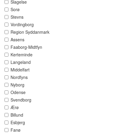
Slagelse
Sorø
Stevns
Vordingborg
Region Syddanmark
Assens
Faaborg-Midtfyn
Kerteminde
Langeland
Middelfart
Nordfyns
Nyborg
Odense
Svendborg
Ærø
Billund
Esbjerg
Fanø