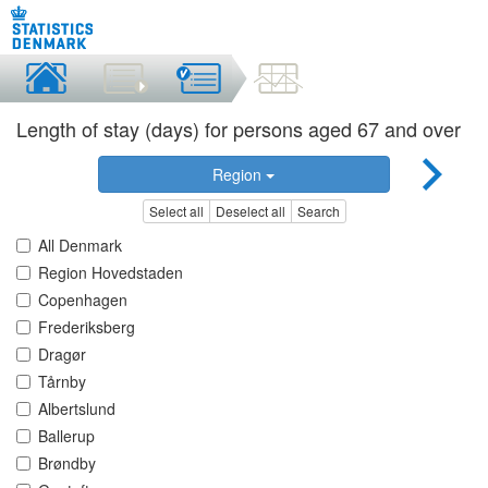
Length of stay (days) for persons aged 67 and over
Region
Select all
Deselect all
Search
All Denmark
Region Hovedstaden
Copenhagen
Frederiksberg
Dragør
Tårnby
Albertslund
Ballerup
Brøndby