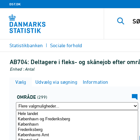
DST.DK
Statistikbanken
Sociale forhold
AB704:
Deltagere i fleks- og skånejob efter omr
Enhed : Antal
Vælg
Udvælg via søgning
Information
OMRÅDE
(299)