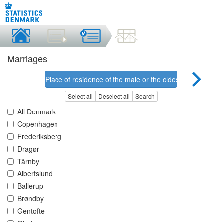
Marriages
Place of residence of the male or the oldest person
Select all
Deselect all
Search
All Denmark
Copenhagen
Frederiksberg
Dragør
Tårnby
Albertslund
Ballerup
Brøndby
Gentofte