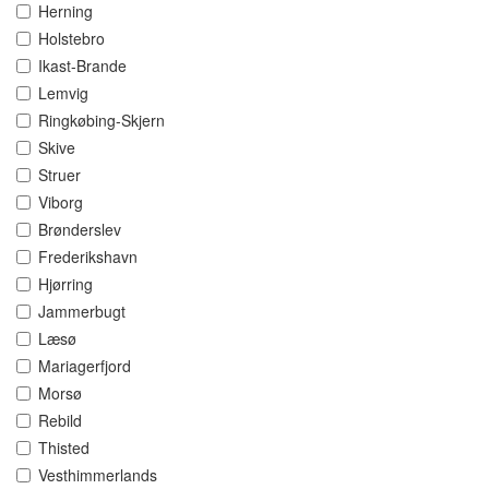
Herning
Holstebro
Ikast-Brande
Lemvig
Ringkøbing-Skjern
Skive
Struer
Viborg
Brønderslev
Frederikshavn
Hjørring
Jammerbugt
Læsø
Mariagerfjord
Morsø
Rebild
Thisted
Vesthimmerlands