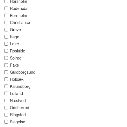
Hørsholm
Rudersdal
Bornholm
Christiansø
Greve
Køge
Lejre
Roskilde
Solrød
Faxe
Guldborgsund
Holbæk
Kalundborg
Lolland
Næstved
Odsherred
Ringsted
Slagelse