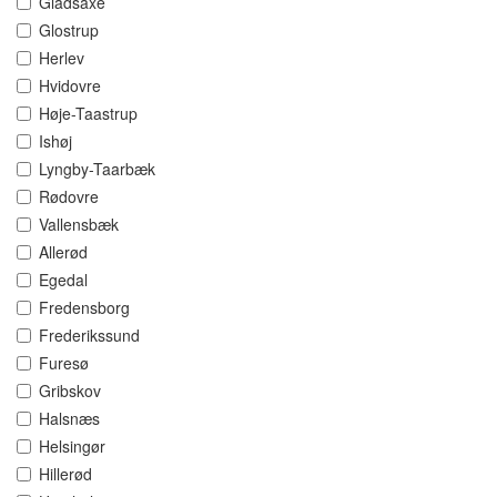
Gladsaxe
Glostrup
Herlev
Hvidovre
Høje-Taastrup
Ishøj
Lyngby-Taarbæk
Rødovre
Vallensbæk
Allerød
Egedal
Fredensborg
Frederikssund
Furesø
Gribskov
Halsnæs
Helsingør
Hillerød