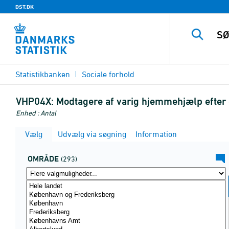
DST.DK
Statistikbanken
Sociale forhold
VHP04X:
Modtagere af varig hjemmehjælp efter
Enhed : Antal
Vælg
Udvælg via søgning
Information
OMRÅDE
(293)