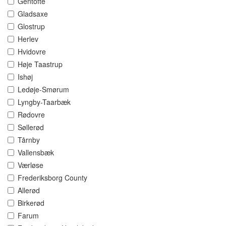
Gentofte
Gladsaxe
Glostrup
Herlev
Hvidovre
Høje Taastrup
Ishøj
Ledøje-Smørum
Lyngby-Taarbæk
Rødovre
Søllerød
Tårnby
Vallensbæk
Værløse
Frederiksborg County
Allerød
Birkerød
Farum