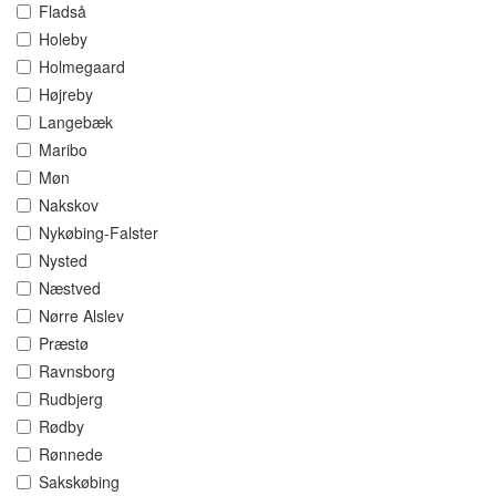
Fladså
Holeby
Holmegaard
Højreby
Langebæk
Maribo
Møn
Nakskov
Nykøbing-Falster
Nysted
Næstved
Nørre Alslev
Præstø
Ravnsborg
Rudbjerg
Rødby
Rønnede
Sakskøbing