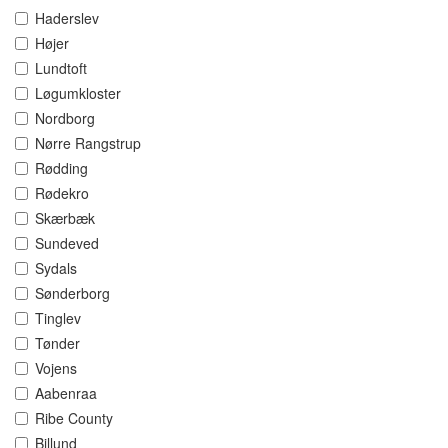
Haderslev
Højer
Lundtoft
Løgumkloster
Nordborg
Nørre Rangstrup
Rødding
Rødekro
Skærbæk
Sundeved
Sydals
Sønderborg
Tinglev
Tønder
Vojens
Aabenraa
Ribe County
Billund