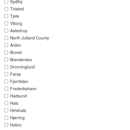
Sydthy
Thisted
Tjele
Viborg
Aalestrup
North Jutland County
Arden
Brovst
Brønderslev
Dronninglund
Farsø
Fjerritslev
Frederikshavn
Hadsund
Hals
Hirtshals
Hjørring
Hobro