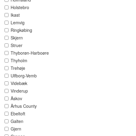
Holstebro
Ikast
Lemvig
Ringkøbing
Skjern
Struer
Thyborøn-Harboøre
Thyholm
Trehøje
Ulfborg-Vemb
Videbæk
Vinderup
Åskov
Århus County
Ebeltoft
Galten
Gjern