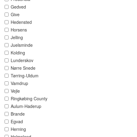
Gedved
Give
Hedensted
Horsens
Jelling
Juelsminde
Kolding
Lunderskov
Nørre Snede
Tørring-Uldum
Vamdrup
Vejle
Ringkøbing County
Aulum-Haderup
Brande
Egvad
Herning
Holmsland