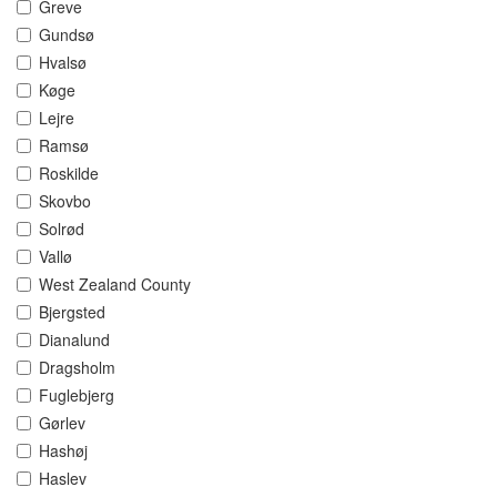
Greve
Gundsø
Hvalsø
Køge
Lejre
Ramsø
Roskilde
Skovbo
Solrød
Vallø
West Zealand County
Bjergsted
Dianalund
Dragsholm
Fuglebjerg
Gørlev
Hashøj
Haslev