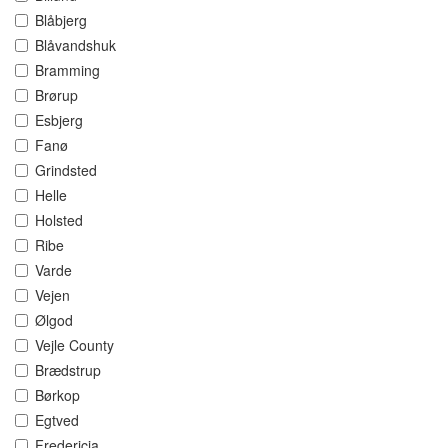
Blåbjerg
Blåvandshuk
Bramming
Brørup
Esbjerg
Fanø
Grindsted
Helle
Holsted
Ribe
Varde
Vejen
Ølgod
Vejle County
Brædstrup
Børkop
Egtved
Fredericia