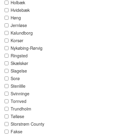
Holbæk
Hvidebæk
Høng
Jernløse
Kalundborg
Korsør
Nykøbing-Rørvig
Ringsted
Skælskør
Slagelse
Sorø
Stenlille
Svinninge
Tornved
Trundholm
Tølløse
Storstrøm County
Fakse