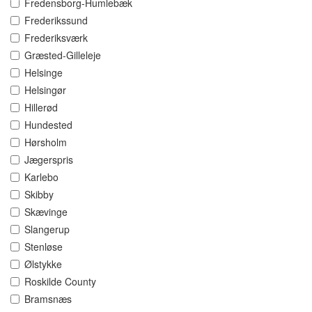
Fredensborg-Humlebæk
Frederikssund
Frederiksværk
Græsted-Gilleleje
Helsinge
Helsingør
Hillerød
Hundested
Hørsholm
Jægerspris
Karlebo
Skibby
Skævinge
Slangerup
Stenløse
Ølstykke
Roskilde County
Bramsnæs