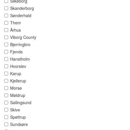
Silkeborg
Skanderborg
Sønderhald
Them
Århus
Viborg County
Bjerringbro
Fjends
Hanstholm
Hvorslev
Karup
Kjellerup
Morsø
Møldrup
Sallingsund
Skive
Spøttrup
Sundsøre