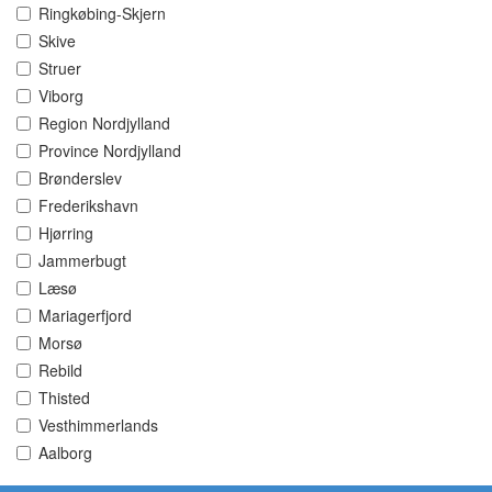
Ringkøbing-Skjern
Skive
Struer
Viborg
Region Nordjylland
Province Nordjylland
Brønderslev
Frederikshavn
Hjørring
Jammerbugt
Læsø
Mariagerfjord
Morsø
Rebild
Thisted
Vesthimmerlands
Aalborg