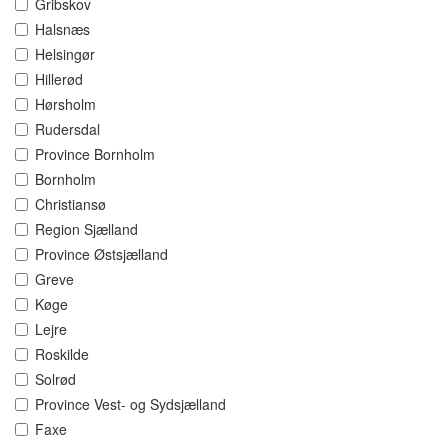
Gribskov
Halsnæs
Helsingør
Hillerød
Hørsholm
Rudersdal
Province Bornholm
Bornholm
Christiansø
Region Sjælland
Province Østsjælland
Greve
Køge
Lejre
Roskilde
Solrød
Province Vest- og Sydsjælland
Faxe