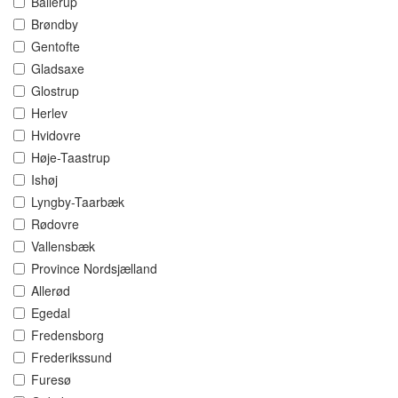
Ballerup
Brøndby
Gentofte
Gladsaxe
Glostrup
Herlev
Hvidovre
Høje-Taastrup
Ishøj
Lyngby-Taarbæk
Rødovre
Vallensbæk
Province Nordsjælland
Allerød
Egedal
Fredensborg
Frederikssund
Furesø