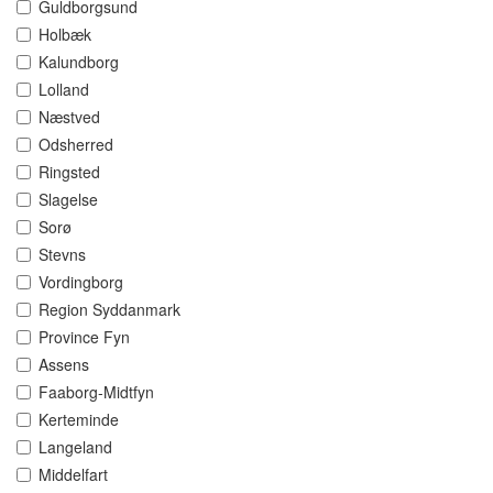
Guldborgsund
Holbæk
Kalundborg
Lolland
Næstved
Odsherred
Ringsted
Slagelse
Sorø
Stevns
Vordingborg
Region Syddanmark
Province Fyn
Assens
Faaborg-Midtfyn
Kerteminde
Langeland
Middelfart