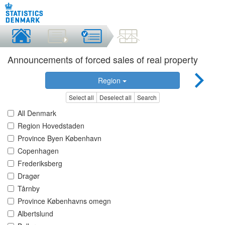
Announcements of forced sales of real property
Region
Select all
Deselect all
Search
All Denmark
Region Hovedstaden
Province Byen København
Copenhagen
Frederiksberg
Dragør
Tårnby
Province Københavns omegn
Albertslund