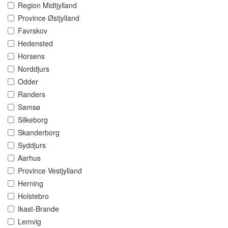
Region Midtjylland
Province Østjylland
Favrskov
Hedensted
Horsens
Norddjurs
Odder
Randers
Samsø
Silkeborg
Skanderborg
Syddjurs
Aarhus
Province Vestjylland
Herning
Holstebro
Ikast-Brande
Lemvig