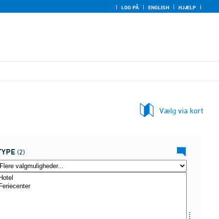
LOG PÅ
ENGLISH
HJÆLP
Vælg via kort
TYPE
(2)