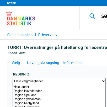
DST.DK
Statistikbanken
Erhvervsliv
TURR1:
Overnatninger på hoteller og feriecentr
Enhed : Antal
Vælg
Udvælg via søgning
Information
REGION
(6)