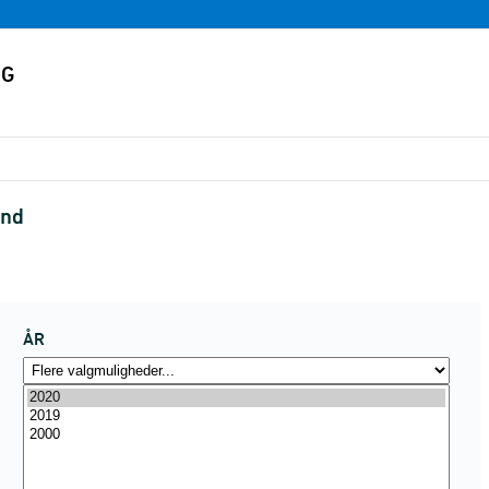
and
ÅR