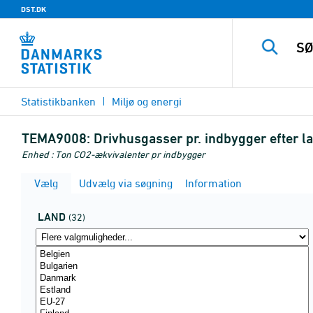
DST.DK
Statistikbanken
Miljø og energi
TEMA9008:
Drivhusgasser pr. indbygger efter l
Enhed : Ton CO2-ækvivalenter pr indbygger
Vælg
Udvælg via søgning
Information
LAND
(32)