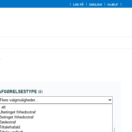
LOG PÅ
ENGLISH
HJÆLP
e
AFGØRELSESTYPE
(8)