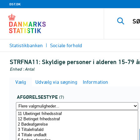
DST.DK
Statistikbanken
Sociale forhold
STRFNA11:
Skyldige personer i alderen 15-79 å
Enhed : Antal
Vælg
Udvælg via søgning
Information
AFGØRELSESTYPE
(7)