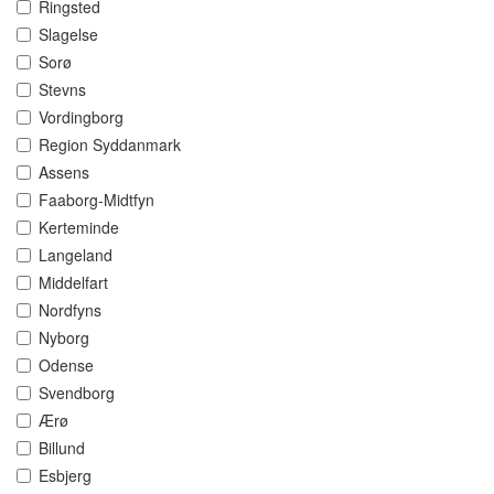
Ringsted
Slagelse
Sorø
Stevns
Vordingborg
Region Syddanmark
Assens
Faaborg-Midtfyn
Kerteminde
Langeland
Middelfart
Nordfyns
Nyborg
Odense
Svendborg
Ærø
Billund
Esbjerg