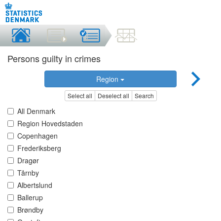
Persons guilty in crimes
Region
Select all
Deselect all
Search
All Denmark
Region Hovedstaden
Copenhagen
Frederiksberg
Dragør
Tårnby
Albertslund
Ballerup
Brøndby