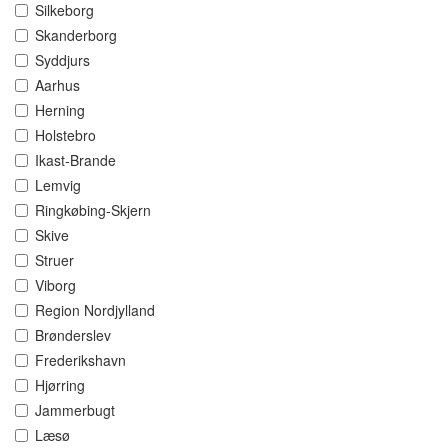
Silkeborg
Skanderborg
Syddjurs
Aarhus
Herning
Holstebro
Ikast-Brande
Lemvig
Ringkøbing-Skjern
Skive
Struer
Viborg
Region Nordjylland
Brønderslev
Frederikshavn
Hjørring
Jammerbugt
Læsø