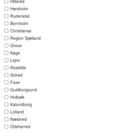
Hillerød
Hørsholm
Rudersdal
Bornholm
Christiansø
Region Sjælland
Greve
Køge
Lejre
Roskilde
Solrød
Faxe
Guldborgsund
Holbæk
Kalundborg
Lolland
Næstved
Odsherred