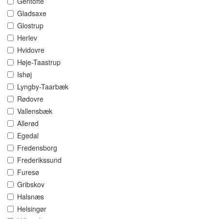
Gentofte
Gladsaxe
Glostrup
Herlev
Hvidovre
Høje-Taastrup
Ishøj
Lyngby-Taarbæk
Rødovre
Vallensbæk
Allerød
Egedal
Fredensborg
Frederikssund
Furesø
Gribskov
Halsnæs
Helsingør