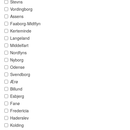
Stevns
Vordingborg
Assens
Faaborg-Midtfyn
Kerteminde
Langeland
Middelfart
Nordfyns
Nyborg
Odense
Svendborg
Ærø
Billund
Esbjerg
Fanø
Fredericia
Haderslev
Kolding