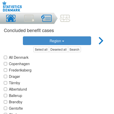
Concluded benefit cases
Region
Select all
Deselect all
Search
All Denmark
Copenhagen
Frederiksberg
Dragør
Tårnby
Albertslund
Ballerup
Brøndby
Gentofte