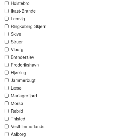
Holstebro
Ikast-Brande
Lemvig
Ringkøbing-Skjern
Skive
Struer
Viborg
Brønderslev
Frederikshavn
Hjørring
Jammerbugt
Læsø
Mariagerfjord
Morsø
Rebild
Thisted
Vesthimmerlands
Aalborg