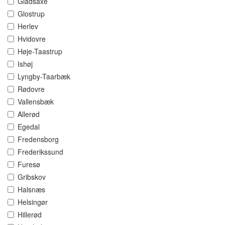
Gladsaxe
Glostrup
Herlev
Hvidovre
Høje-Taastrup
Ishøj
Lyngby-Taarbæk
Rødovre
Vallensbæk
Allerød
Egedal
Fredensborg
Frederikssund
Furesø
Gribskov
Halsnæs
Helsingør
Hillerød