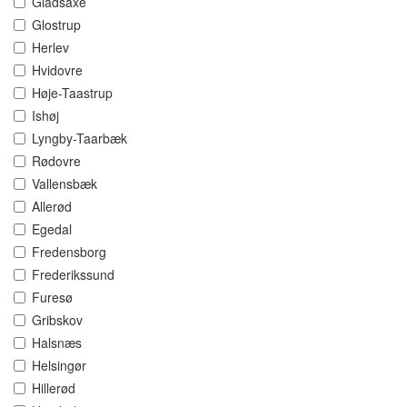
Gladsaxe
Glostrup
Herlev
Hvidovre
Høje-Taastrup
Ishøj
Lyngby-Taarbæk
Rødovre
Vallensbæk
Allerød
Egedal
Fredensborg
Frederikssund
Furesø
Gribskov
Halsnæs
Helsingør
Hillerød