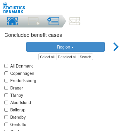
Concluded benefit cases
Region
Select all
Deselect all
Search
All Denmark
Copenhagen
Frederiksberg
Dragør
Tårnby
Albertslund
Ballerup
Brøndby
Gentofte