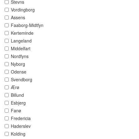
Stevns
Vordingborg
Assens
Faaborg-Midtfyn
Kerteminde
Langeland
Middelfart
Nordfyns
Nyborg
Odense
Svendborg
Ærø
Billund
Esbjerg
Fanø
Fredericia
Haderslev
Kolding