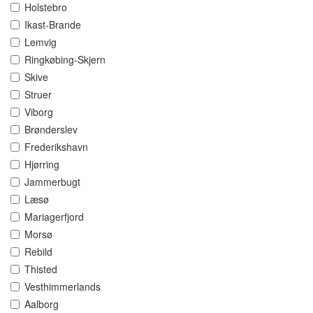
Holstebro
Ikast-Brande
Lemvig
Ringkøbing-Skjern
Skive
Struer
Viborg
Brønderslev
Frederikshavn
Hjørring
Jammerbugt
Læsø
Mariagerfjord
Morsø
Rebild
Thisted
Vesthimmerlands
Aalborg