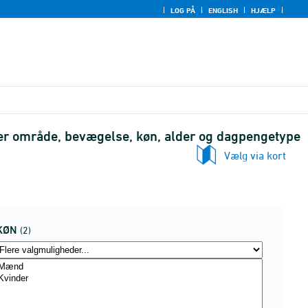
LOG PÅ
ENGLISH
HJÆLP
ter område, bevægelse, køn, alder og dagpengetype
Vælg via kort
KØN
(2)