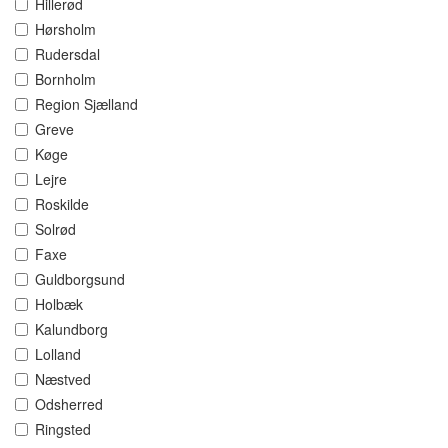
Hillerød
Hørsholm
Rudersdal
Bornholm
Region Sjælland
Greve
Køge
Lejre
Roskilde
Solrød
Faxe
Guldborgsund
Holbæk
Kalundborg
Lolland
Næstved
Odsherred
Ringsted