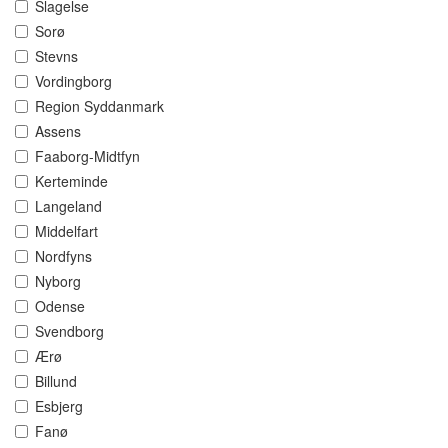
Slagelse
Sorø
Stevns
Vordingborg
Region Syddanmark
Assens
Faaborg-Midtfyn
Kerteminde
Langeland
Middelfart
Nordfyns
Nyborg
Odense
Svendborg
Ærø
Billund
Esbjerg
Fanø