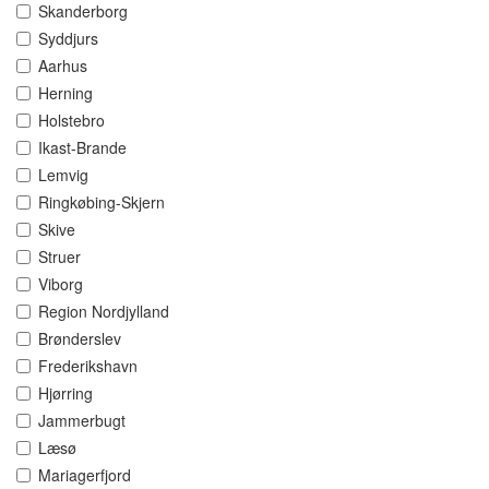
Skanderborg
Syddjurs
Aarhus
Herning
Holstebro
Ikast-Brande
Lemvig
Ringkøbing-Skjern
Skive
Struer
Viborg
Region Nordjylland
Brønderslev
Frederikshavn
Hjørring
Jammerbugt
Læsø
Mariagerfjord