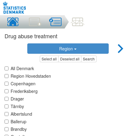
Drug abuse treatment
Region
Select all
Deselect all
Search
All Denmark
Region Hovedstaden
Copenhagen
Frederiksberg
Dragør
Tårnby
Albertslund
Ballerup
Brøndby