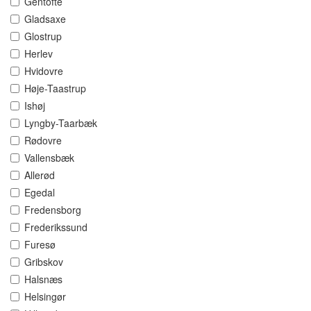
Gentofte
Gladsaxe
Glostrup
Herlev
Hvidovre
Høje-Taastrup
Ishøj
Lyngby-Taarbæk
Rødovre
Vallensbæk
Allerød
Egedal
Fredensborg
Frederikssund
Furesø
Gribskov
Halsnæs
Helsingør