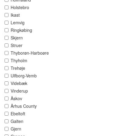
Holstebro
Ikast
Lemvig
Ringkøbing
Skjern
Struer
Thyborøn-Harboøre
Thyholm
Trehøje
Ulfborg-Vemb
Videbæk
Vinderup
Åskov
Århus County
Ebeltoft
Galten
Gjern