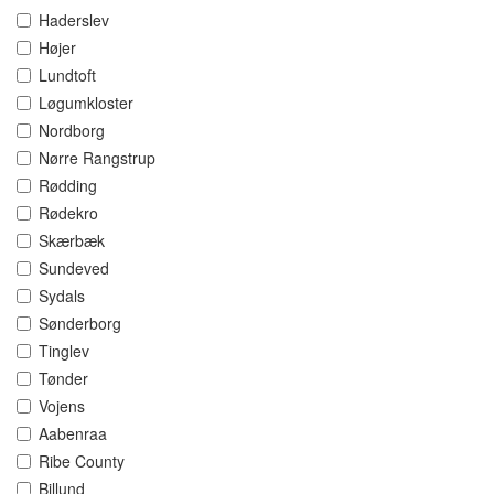
Haderslev
Højer
Lundtoft
Løgumkloster
Nordborg
Nørre Rangstrup
Rødding
Rødekro
Skærbæk
Sundeved
Sydals
Sønderborg
Tinglev
Tønder
Vojens
Aabenraa
Ribe County
Billund