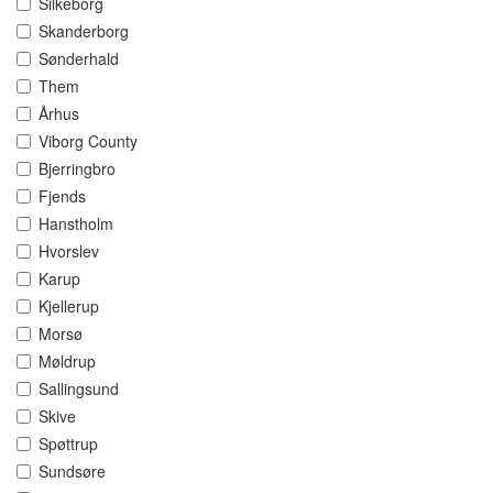
Silkeborg
Skanderborg
Sønderhald
Them
Århus
Viborg County
Bjerringbro
Fjends
Hanstholm
Hvorslev
Karup
Kjellerup
Morsø
Møldrup
Sallingsund
Skive
Spøttrup
Sundsøre