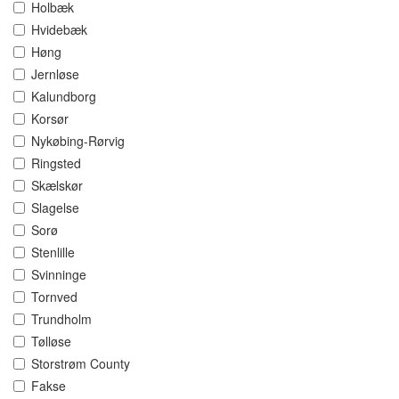
Holbæk
Hvidebæk
Høng
Jernløse
Kalundborg
Korsør
Nykøbing-Rørvig
Ringsted
Skælskør
Slagelse
Sorø
Stenlille
Svinninge
Tornved
Trundholm
Tølløse
Storstrøm County
Fakse