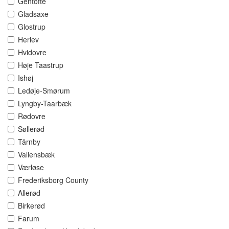
Gentofte
Gladsaxe
Glostrup
Herlev
Hvidovre
Høje Taastrup
Ishøj
Ledøje-Smørum
Lyngby-Taarbæk
Rødovre
Søllerød
Tårnby
Vallensbæk
Værløse
Frederiksborg County
Allerød
Birkerød
Farum