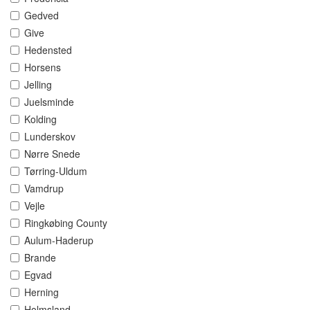
Gedved
Give
Hedensted
Horsens
Jelling
Juelsminde
Kolding
Lunderskov
Nørre Snede
Tørring-Uldum
Vamdrup
Vejle
Ringkøbing County
Aulum-Haderup
Brande
Egvad
Herning
Holmsland