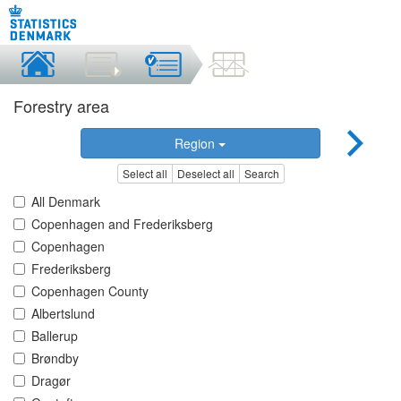
Forestry area
Region
Select all
Deselect all
Search
All Denmark
Copenhagen and Frederiksberg
Copenhagen
Frederiksberg
Copenhagen County
Albertslund
Ballerup
Brøndby
Dragør