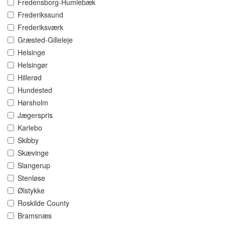
Fredensborg-Humlebæk
Frederikssund
Frederiksværk
Græsted-Gilleleje
Helsinge
Helsingør
Hillerød
Hundested
Hørsholm
Jægerspris
Karlebo
Skibby
Skævinge
Slangerup
Stenløse
Ølstykke
Roskilde County
Bramsnæs