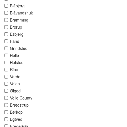
Blåbjerg
Blåvandshuk
Bramming
Brørup
Esbjerg
Fanø
Grindsted
Helle
Holsted
Ribe
Varde
Vejen
Ølgod
Vejle County
Brædstrup
Børkop
Egtved
Fredericia