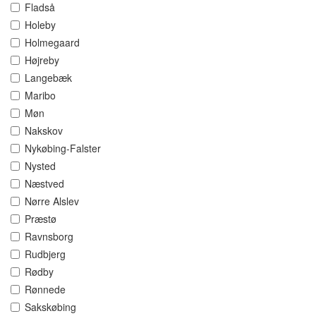
Fladså
Holeby
Holmegaard
Højreby
Langebæk
Maribo
Møn
Nakskov
Nykøbing-Falster
Nysted
Næstved
Nørre Alslev
Præstø
Ravnsborg
Rudbjerg
Rødby
Rønnede
Sakskøbing