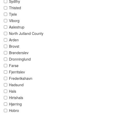
Sydthy
Thisted
Tjele
Viborg
Aalestrup
North Jutland County
Arden
Brovst
Brønderslev
Dronninglund
Farsø
Fjerritslev
Frederikshavn
Hadsund
Hals
Hirtshals
Hjørring
Hobro