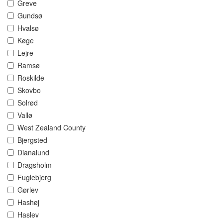
Greve
Gundsø
Hvalsø
Køge
Lejre
Ramsø
Roskilde
Skovbo
Solrød
Vallø
West Zealand County
Bjergsted
Dianalund
Dragsholm
Fuglebjerg
Gørlev
Hashøj
Haslev