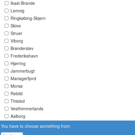
Ikast-Brande
Lemvig
Ringkøbing-Skjern
Skive
Struer
Viborg
Brønderslev
Frederikshavn
Hjørring
Jammerbugt
Mariagerfjord
Morsø
Rebild
Thisted
Vesthimmerlands
Aalborg
You have to choose something from: