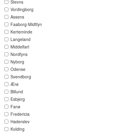
Stevns
Vordingborg
Assens
Faaborg-Midtfyn
Kerteminde
Langeland
Middelfart
Nordfyns
Nyborg
Odense
Svendborg
Ærø
Billund
Esbjerg
Fanø
Fredericia
Haderslev
Kolding