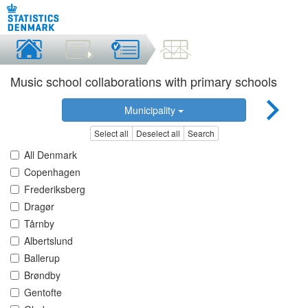
Music school collaborations with primary schools
Municipality
Select all
Deselect all
Search
All Denmark
Copenhagen
Frederiksberg
Dragør
Tårnby
Albertslund
Ballerup
Brøndby
Gentofte