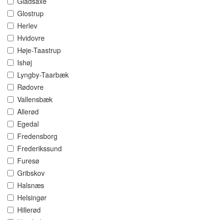
Gladsaxe
Glostrup
Herlev
Hvidovre
Høje-Taastrup
Ishøj
Lyngby-Taarbæk
Rødovre
Vallensbæk
Allerød
Egedal
Fredensborg
Frederikssund
Furesø
Gribskov
Halsnæs
Helsingør
Hillerød