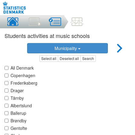
Students activities at music schools
Municipality
Select all
Deselect all
Search
All Denmark
Copenhagen
Frederiksberg
Dragør
Tårnby
Albertslund
Ballerup
Brøndby
Gentofte