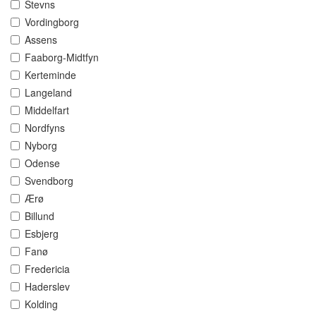
Stevns
Vordingborg
Assens
Faaborg-Midtfyn
Kerteminde
Langeland
Middelfart
Nordfyns
Nyborg
Odense
Svendborg
Ærø
Billund
Esbjerg
Fanø
Fredericia
Haderslev
Kolding