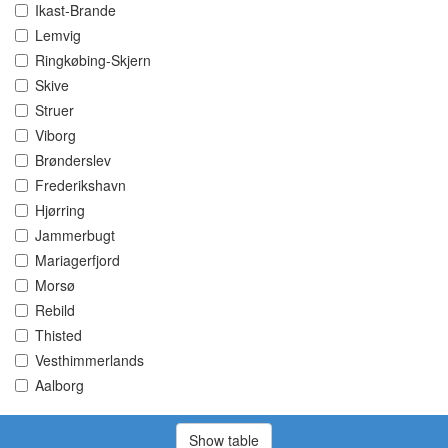
Ikast-Brande
Lemvig
Ringkøbing-Skjern
Skive
Struer
Viborg
Brønderslev
Frederikshavn
Hjørring
Jammerbugt
Mariagerfjord
Morsø
Rebild
Thisted
Vesthimmerlands
Aalborg
Show table