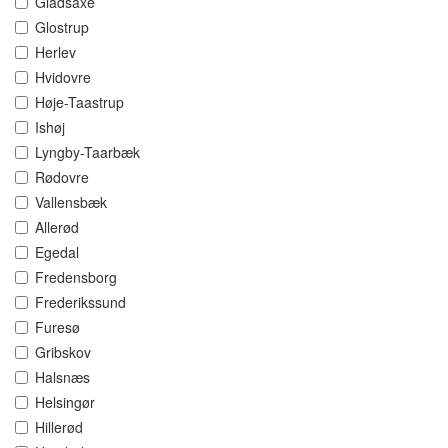
Gladsaxe
Glostrup
Herlev
Hvidovre
Høje-Taastrup
Ishøj
Lyngby-Taarbæk
Rødovre
Vallensbæk
Allerød
Egedal
Fredensborg
Frederikssund
Furesø
Gribskov
Halsnæs
Helsingør
Hillerød