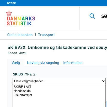
DST.DK
Statistikbanken
Transport
SKIB93X:
Omkomne og tilskadekomne ved søulyk
Enhed : Antal
Vælg
Udvælg via søgning
Information
SKIBSTYPE
(3)