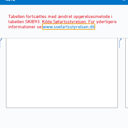
Tabellen fortsættes med ændret opgørelsesmetode i
tabellen SKIB93. Kilde:Søfartsstyrelsen. For yderligere
informationer se
www.soefartsstyrelsen.dk