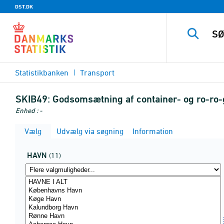
DST.DK
Statistikbanken
Transport
SKIB49:
Godsomsætning af container- og ro-ro-g
Enhed : -
Vælg
Udvælg via søgning
Information
HAVN
(11)