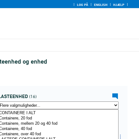
LOG PÅ
ENGLISH
HJÆLP
steenhed og enhed
LASTEENHED
(16)