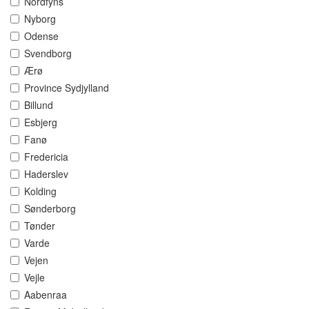
Nordfyns
Nyborg
Odense
Svendborg
Ærø
Province Sydjylland
Billund
Esbjerg
Fanø
Fredericia
Haderslev
Kolding
Sønderborg
Tønder
Varde
Vejen
Vejle
Aabenraa