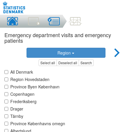
Emergency department visits and emergency
patients
Region
Select all
Deselect all
Search
All Denmark
Region Hovedstaden
Province Byen København
Copenhagen
Frederiksberg
Dragør
Tårnby
Province Københavns omegn
Albertslund