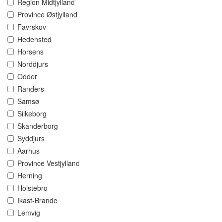
Region Midtjylland
Province Østjylland
Favrskov
Hedensted
Horsens
Norddjurs
Odder
Randers
Samsø
Silkeborg
Skanderborg
Syddjurs
Aarhus
Province Vestjylland
Herning
Holstebro
Ikast-Brande
Lemvig