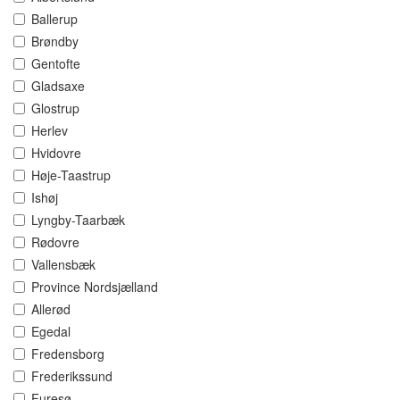
Ballerup
Brøndby
Gentofte
Gladsaxe
Glostrup
Herlev
Hvidovre
Høje-Taastrup
Ishøj
Lyngby-Taarbæk
Rødovre
Vallensbæk
Province Nordsjælland
Allerød
Egedal
Fredensborg
Frederikssund
Furesø