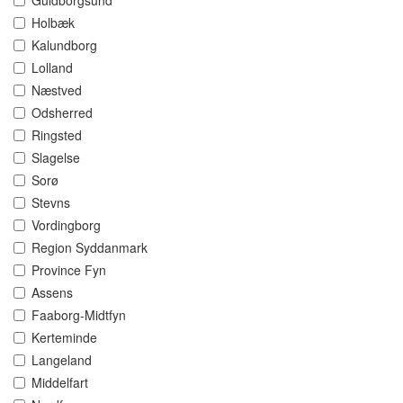
Guldborgsund
Holbæk
Kalundborg
Lolland
Næstved
Odsherred
Ringsted
Slagelse
Sorø
Stevns
Vordingborg
Region Syddanmark
Province Fyn
Assens
Faaborg-Midtfyn
Kerteminde
Langeland
Middelfart