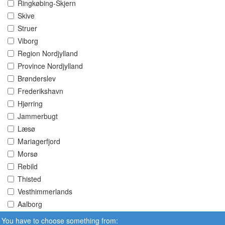
Ringkøbing-Skjern
Skive
Struer
Viborg
Region Nordjylland
Province Nordjylland
Brønderslev
Frederikshavn
Hjørring
Jammerbugt
Læsø
Mariagerfjord
Morsø
Rebild
Thisted
Vesthimmerlands
Aalborg
You have to choose something from: