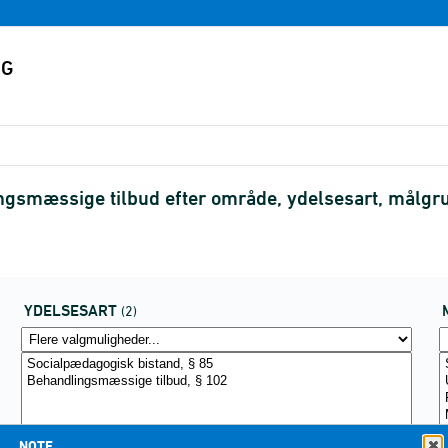
ngsmæssige tilbud efter område, ydelsesart, målg
YDELSESART
(2)
NOTE