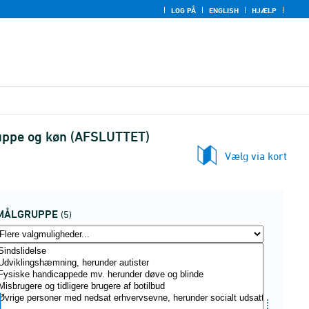
LOG PÅ
ENGLISH
HJÆLP
ruppe og køn (AFSLUTTET)
Vælg via kort
MÅLGRUPPE
(5)