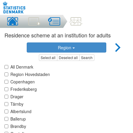
Residence scheme at an institution for adults
Region
Select all
Deselect all
Search
All Denmark
Region Hovedstaden
Copenhagen
Frederiksberg
Dragør
Tårnby
Albertslund
Ballerup
Brøndby