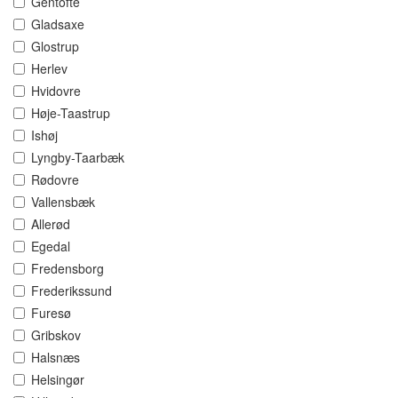
Gentofte
Gladsaxe
Glostrup
Herlev
Hvidovre
Høje-Taastrup
Ishøj
Lyngby-Taarbæk
Rødovre
Vallensbæk
Allerød
Egedal
Fredensborg
Frederikssund
Furesø
Gribskov
Halsnæs
Helsingør