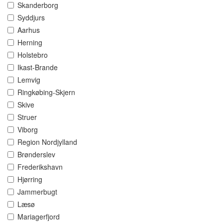
Skanderborg
Syddjurs
Aarhus
Herning
Holstebro
Ikast-Brande
Lemvig
Ringkøbing-Skjern
Skive
Struer
Viborg
Region Nordjylland
Brønderslev
Frederikshavn
Hjørring
Jammerbugt
Læsø
Mariagerfjord