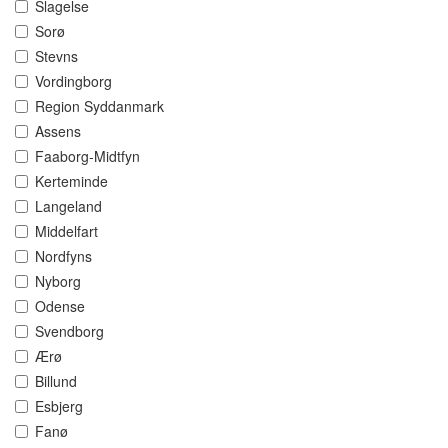
Slagelse
Sorø
Stevns
Vordingborg
Region Syddanmark
Assens
Faaborg-Midtfyn
Kerteminde
Langeland
Middelfart
Nordfyns
Nyborg
Odense
Svendborg
Ærø
Billund
Esbjerg
Fanø