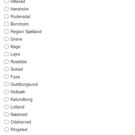
Hillerød
Hørsholm
Rudersdal
Bornholm
Region Sjælland
Greve
Køge
Lejre
Roskilde
Solrød
Faxe
Guldborgsund
Holbæk
Kalundborg
Lolland
Næstved
Odsherred
Ringsted