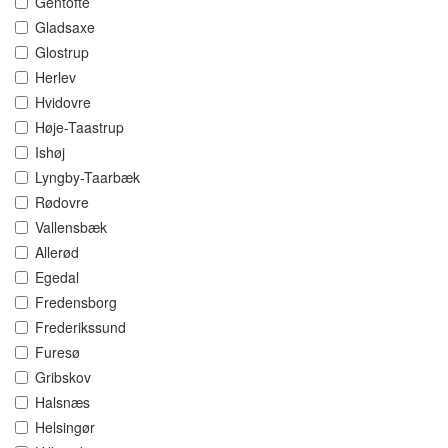
Gentofte
Gladsaxe
Glostrup
Herlev
Hvidovre
Høje-Taastrup
Ishøj
Lyngby-Taarbæk
Rødovre
Vallensbæk
Allerød
Egedal
Fredensborg
Frederikssund
Furesø
Gribskov
Halsnæs
Helsingør