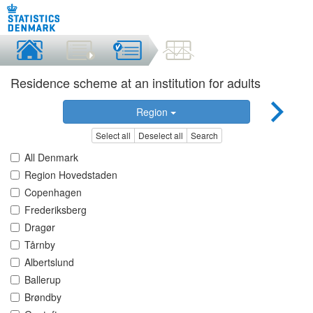
Residence scheme at an institution for adults
Region
Select all
Deselect all
Search
All Denmark
Region Hovedstaden
Copenhagen
Frederiksberg
Dragør
Tårnby
Albertslund
Ballerup
Brøndby