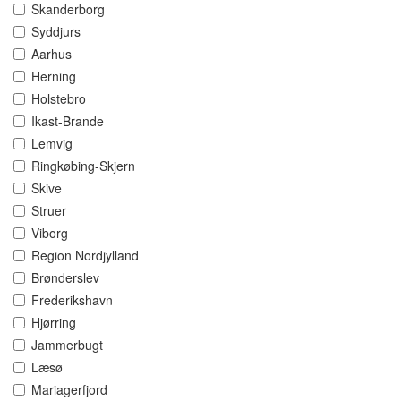
Skanderborg
Syddjurs
Aarhus
Herning
Holstebro
Ikast-Brande
Lemvig
Ringkøbing-Skjern
Skive
Struer
Viborg
Region Nordjylland
Brønderslev
Frederikshavn
Hjørring
Jammerbugt
Læsø
Mariagerfjord