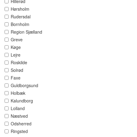
Hillerød
Hørsholm
Rudersdal
Bornholm
Region Sjælland
Greve
Køge
Lejre
Roskilde
Solrød
Faxe
Guldborgsund
Holbæk
Kalundborg
Lolland
Næstved
Odsherred
Ringsted