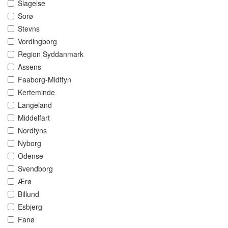
Slagelse
Sorø
Stevns
Vordingborg
Region Syddanmark
Assens
Faaborg-Midtfyn
Kerteminde
Langeland
Middelfart
Nordfyns
Nyborg
Odense
Svendborg
Ærø
Billund
Esbjerg
Fanø