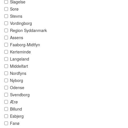
Slagelse
Sorø
Stevns
Vordingborg
Region Syddanmark
Assens
Faaborg-Midtfyn
Kerteminde
Langeland
Middelfart
Nordfyns
Nyborg
Odense
Svendborg
Ærø
Billund
Esbjerg
Fanø