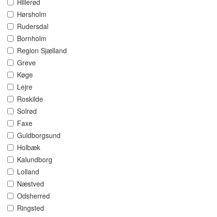
Hillerød
Hørsholm
Rudersdal
Bornholm
Region Sjælland
Greve
Køge
Lejre
Roskilde
Solrød
Faxe
Guldborgsund
Holbæk
Kalundborg
Lolland
Næstved
Odsherred
Ringsted