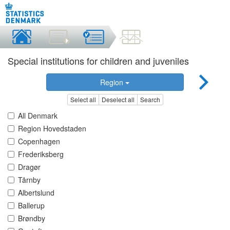
Special institutions for children and juveniles
Region
Select all
Deselect all
Search
All Denmark
Region Hovedstaden
Copenhagen
Frederiksberg
Dragør
Tårnby
Albertslund
Ballerup
Brøndby