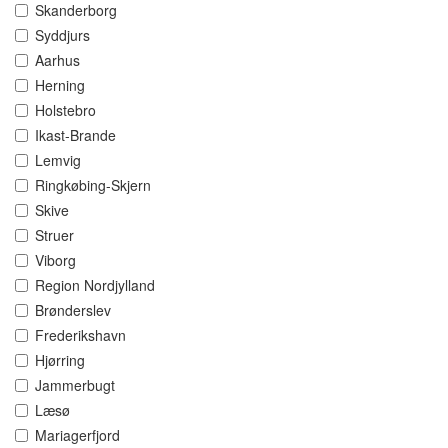
Skanderborg
Syddjurs
Aarhus
Herning
Holstebro
Ikast-Brande
Lemvig
Ringkøbing-Skjern
Skive
Struer
Viborg
Region Nordjylland
Brønderslev
Frederikshavn
Hjørring
Jammerbugt
Læsø
Mariagerfjord