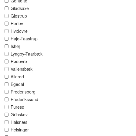
Gentofte
Gladsaxe
Glostrup
Herlev
Hvidovre
Høje-Taastrup
Ishøj
Lyngby-Taarbæk
Rødovre
Vallensbæk
Allerød
Egedal
Fredensborg
Frederikssund
Furesø
Gribskov
Halsnæs
Helsingør