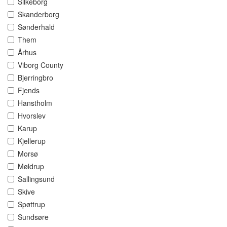
Silkeborg
Skanderborg
Sønderhald
Them
Århus
Viborg County
Bjerringbro
Fjends
Hanstholm
Hvorslev
Karup
Kjellerup
Morsø
Møldrup
Sallingsund
Skive
Spøttrup
Sundsøre