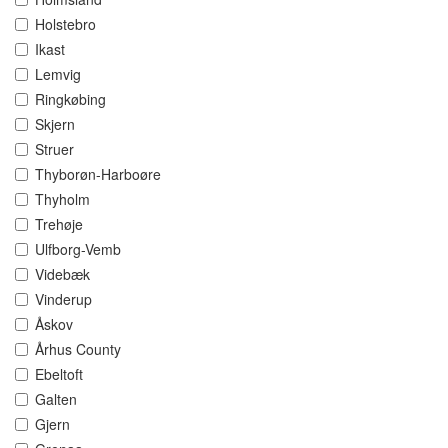
Holstebro
Ikast
Lemvig
Ringkøbing
Skjern
Struer
Thyborøn-Harboøre
Thyholm
Trehøje
Ulfborg-Vemb
Videbæk
Vinderup
Åskov
Århus County
Ebeltoft
Galten
Gjern