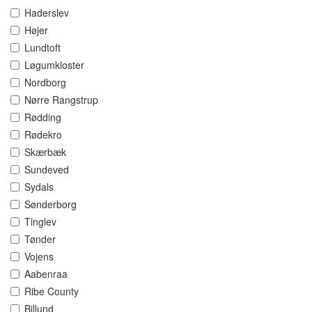
Haderslev
Højer
Lundtoft
Løgumkloster
Nordborg
Nørre Rangstrup
Rødding
Rødekro
Skærbæk
Sundeved
Sydals
Sønderborg
Tinglev
Tønder
Vojens
Aabenraa
Ribe County
Billund