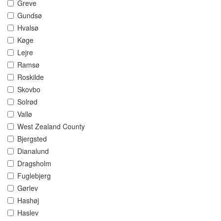
Greve
Gundsø
Hvalsø
Køge
Lejre
Ramsø
Roskilde
Skovbo
Solrød
Vallø
West Zealand County
Bjergsted
Dianalund
Dragsholm
Fuglebjerg
Gørlev
Hashøj
Haslev