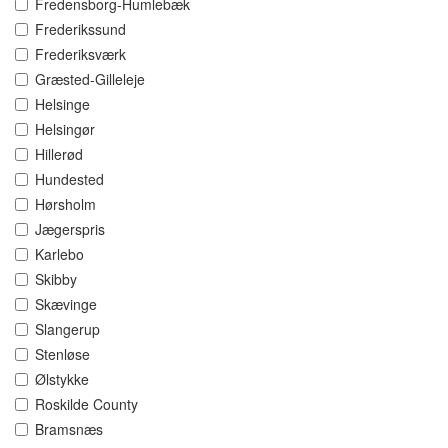
Fredensborg-Humlebæk
Frederikssund
Frederiksværk
Græsted-Gilleleje
Helsinge
Helsingør
Hillerød
Hundested
Hørsholm
Jægerspris
Karlebo
Skibby
Skævinge
Slangerup
Stenløse
Ølstykke
Roskilde County
Bramsnæs