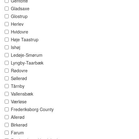
Gentofte
Gladsaxe
Glostrup
Herlev
Hvidovre
Høje Taastrup
Ishøj
Ledøje-Smørum
Lyngby-Taarbæk
Rødovre
Søllerød
Tårnby
Vallensbæk
Værløse
Frederiksborg County
Allerød
Birkerød
Farum