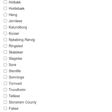
Holbæk
Hvidebæk
Høng
Jernløse
Kalundborg
Korsør
Nykøbing-Rørvig
Ringsted
Skælskør
Slagelse
Sorø
Stenlille
Svinninge
Tornved
Trundholm
Tølløse
Storstrøm County
Fakse