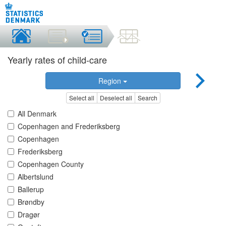
Yearly rates of child-care
Region
Select all
Deselect all
Search
All Denmark
Copenhagen and Frederiksberg
Copenhagen
Frederiksberg
Copenhagen County
Albertslund
Ballerup
Brøndby
Dragør