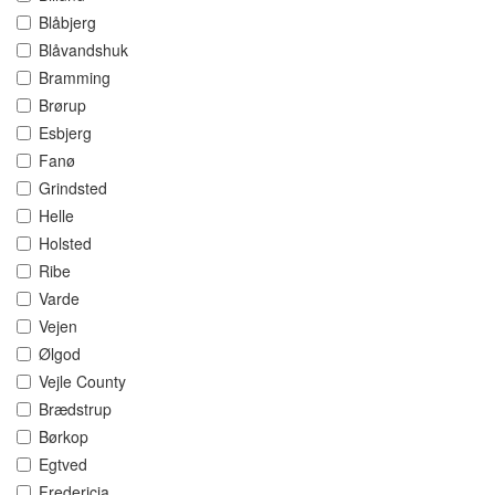
Blåbjerg
Blåvandshuk
Bramming
Brørup
Esbjerg
Fanø
Grindsted
Helle
Holsted
Ribe
Varde
Vejen
Ølgod
Vejle County
Brædstrup
Børkop
Egtved
Fredericia