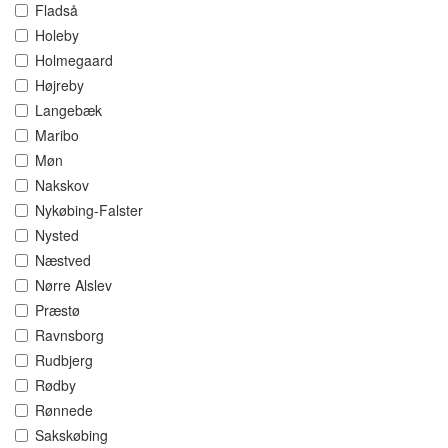
Fladså
Holeby
Holmegaard
Højreby
Langebæk
Maribo
Møn
Nakskov
Nykøbing-Falster
Nysted
Næstved
Nørre Alslev
Præstø
Ravnsborg
Rudbjerg
Rødby
Rønnede
Sakskøbing