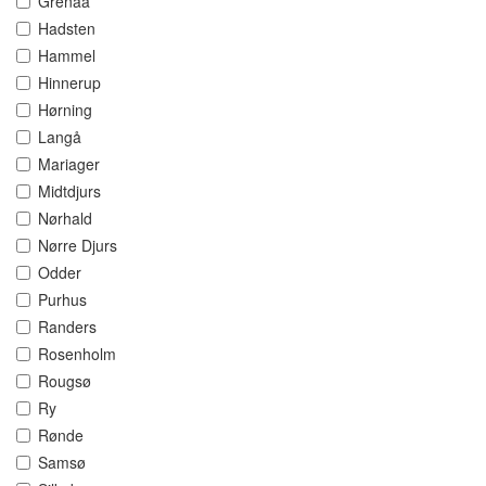
Grenaa
Hadsten
Hammel
Hinnerup
Hørning
Langå
Mariager
Midtdjurs
Nørhald
Nørre Djurs
Odder
Purhus
Randers
Rosenholm
Rougsø
Ry
Rønde
Samsø