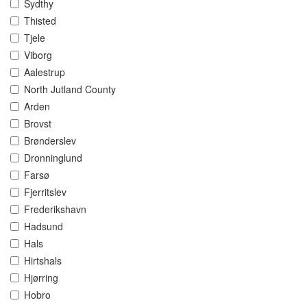
Sydthy
Thisted
Tjele
Viborg
Aalestrup
North Jutland County
Arden
Brovst
Brønderslev
Dronninglund
Farsø
Fjerritslev
Frederikshavn
Hadsund
Hals
Hirtshals
Hjørring
Hobro