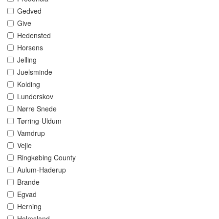
Gedved
Give
Hedensted
Horsens
Jelling
Juelsminde
Kolding
Lunderskov
Nørre Snede
Tørring-Uldum
Vamdrup
Vejle
Ringkøbing County
Aulum-Haderup
Brande
Egvad
Herning
Holmsland