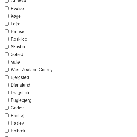
Gundsø
Hvalsø
Køge
Lejre
Ramsø
Roskilde
Skovbo
Solrød
Vallø
West Zealand County
Bjergsted
Dianalund
Dragsholm
Fuglebjerg
Gørlev
Hashøj
Haslev
Holbæk