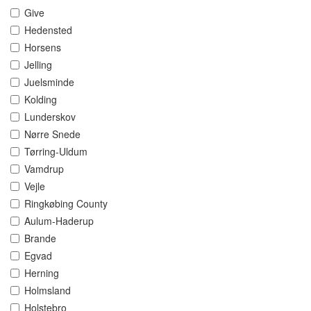
Give
Hedensted
Horsens
Jelling
Juelsminde
Kolding
Lunderskov
Nørre Snede
Tørring-Uldum
Vamdrup
Vejle
Ringkøbing County
Aulum-Haderup
Brande
Egvad
Herning
Holmsland
Holstebro