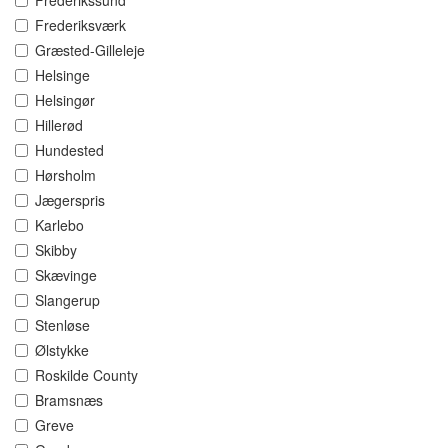
Frederikssund
Frederiksværk
Græsted-Gilleleje
Helsinge
Helsingør
Hillerød
Hundested
Hørsholm
Jægerspris
Karlebo
Skibby
Skævinge
Slangerup
Stenløse
Ølstykke
Roskilde County
Bramsnæs
Greve