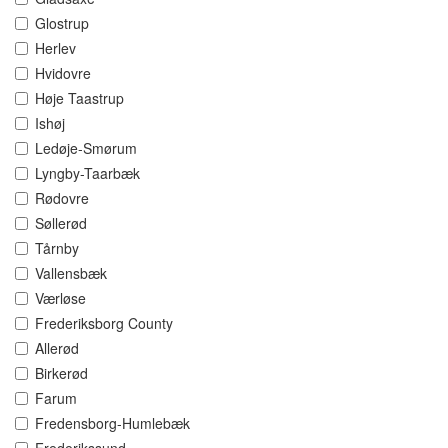
Glostrup
Herlev
Hvidovre
Høje Taastrup
Ishøj
Ledøje-Smørum
Lyngby-Taarbæk
Rødovre
Søllerød
Tårnby
Vallensbæk
Værløse
Frederiksborg County
Allerød
Birkerød
Farum
Fredensborg-Humlebæk