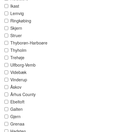
Ikast
Lemvig
Ringkøbing
Skjern
Struer
Thyborøn-Harboøre
Thyholm
Trehøje
Ulfborg-Vemb
Videbæk
Vinderup
Åskov
Århus County
Ebeltoft
Galten
Gjern
Grenaa
Hadsten