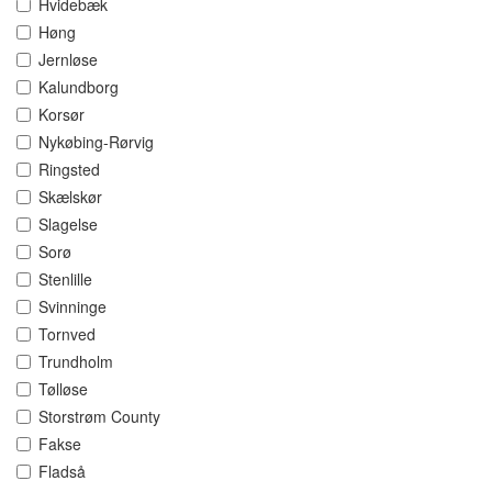
Hvidebæk
Høng
Jernløse
Kalundborg
Korsør
Nykøbing-Rørvig
Ringsted
Skælskør
Slagelse
Sorø
Stenlille
Svinninge
Tornved
Trundholm
Tølløse
Storstrøm County
Fakse
Fladså