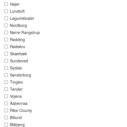
Højer
Lundtoft
Løgumkloster
Nordborg
Nørre Rangstrup
Rødding
Rødekro
Skærbæk
Sundeved
Sydals
Sønderborg
Tinglev
Tønder
Vojens
Aabenraa
Ribe County
Billund
Blåbjerg