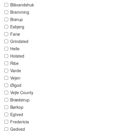
Blåvandshuk
Bramming
Brørup
Esbjerg
Fanø
Grindsted
Helle
Holsted
Ribe
Varde
Vejen
Ølgod
Vejle County
Brædstrup
Børkop
Egtved
Fredericia
Gedved