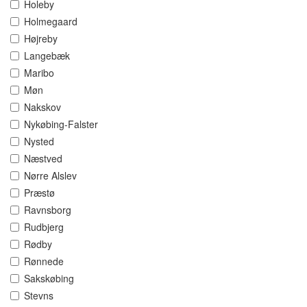
Holeby
Holmegaard
Højreby
Langebæk
Maribo
Møn
Nakskov
Nykøbing-Falster
Nysted
Næstved
Nørre Alslev
Præstø
Ravnsborg
Rudbjerg
Rødby
Rønnede
Sakskøbing
Stevns