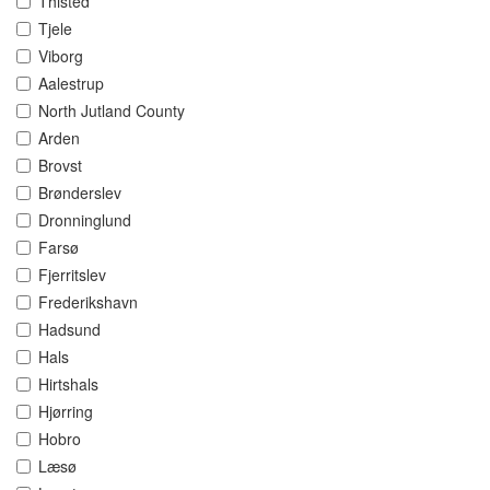
Thisted
Tjele
Viborg
Aalestrup
North Jutland County
Arden
Brovst
Brønderslev
Dronninglund
Farsø
Fjerritslev
Frederikshavn
Hadsund
Hals
Hirtshals
Hjørring
Hobro
Læsø