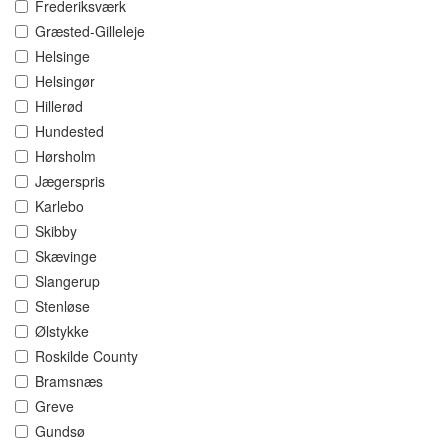
Frederiksværk
Græsted-Gilleleje
Helsinge
Helsingør
Hillerød
Hundested
Hørsholm
Jægerspris
Karlebo
Skibby
Skævinge
Slangerup
Stenløse
Ølstykke
Roskilde County
Bramsnæs
Greve
Gundsø