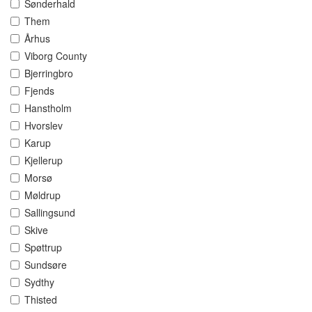
Sønderhald
Them
Århus
Viborg County
Bjerringbro
Fjends
Hanstholm
Hvorslev
Karup
Kjellerup
Morsø
Møldrup
Sallingsund
Skive
Spøttrup
Sundsøre
Sydthy
Thisted