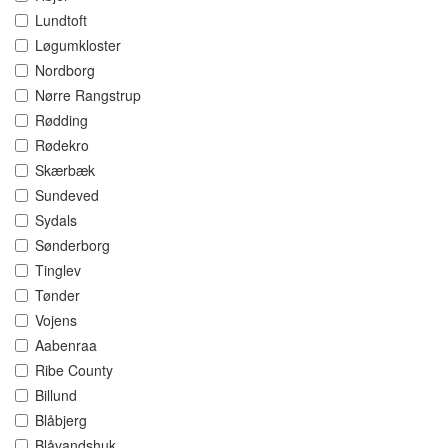
Lundtoft
Løgumkloster
Nordborg
Nørre Rangstrup
Rødding
Rødekro
Skærbæk
Sundeved
Sydals
Sønderborg
Tinglev
Tønder
Vojens
Aabenraa
Ribe County
Billund
Blåbjerg
Blåvandshuk