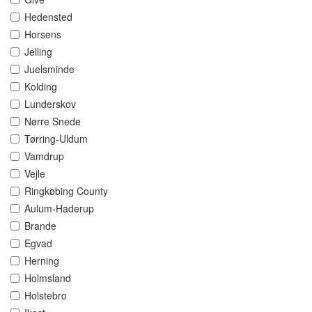
Hedensted
Horsens
Jelling
Juelsminde
Kolding
Lunderskov
Nørre Snede
Tørring-Uldum
Vamdrup
Vejle
Ringkøbing County
Aulum-Haderup
Brande
Egvad
Herning
Holmsland
Holstebro