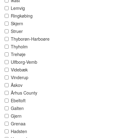
Ikast
Lemvig
Ringkøbing
Skjern
Struer
Thyborøn-Harboøre
Thyholm
Trehøje
Ulfborg-Vemb
Videbæk
Vinderup
Åskov
Århus County
Ebeltoft
Galten
Gjern
Grenaa
Hadsten