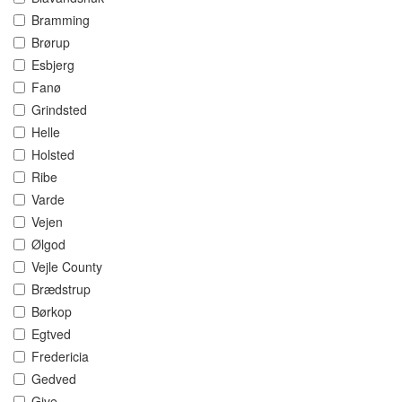
Bramming
Brørup
Esbjerg
Fanø
Grindsted
Helle
Holsted
Ribe
Varde
Vejen
Ølgod
Vejle County
Brædstrup
Børkop
Egtved
Fredericia
Gedved
Give