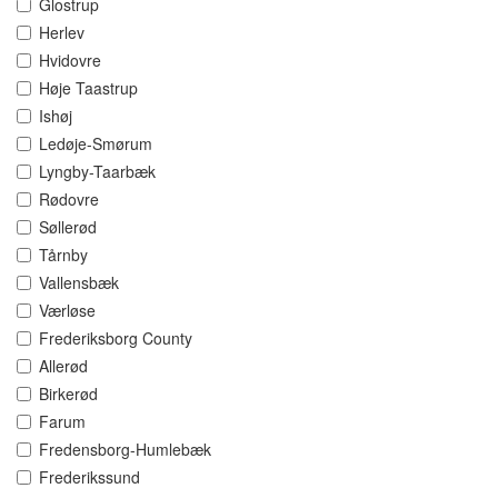
Glostrup
Herlev
Hvidovre
Høje Taastrup
Ishøj
Ledøje-Smørum
Lyngby-Taarbæk
Rødovre
Søllerød
Tårnby
Vallensbæk
Værløse
Frederiksborg County
Allerød
Birkerød
Farum
Fredensborg-Humlebæk
Frederikssund