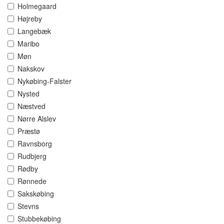
Holmegaard
Højreby
Langebæk
Maribo
Møn
Nakskov
Nykøbing-Falster
Nysted
Næstved
Nørre Alslev
Præstø
Ravnsborg
Rudbjerg
Rødby
Rønnede
Sakskøbing
Stevns
Stubbekøbing