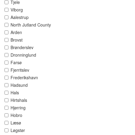
Tjele
Viborg
Aalestrup
North Jutland County
Arden
Brovst
Brønderslev
Dronninglund
Farsø
Fjerritslev
Frederikshavn
Hadsund
Hals
Hirtshals
Hjørring
Hobro
Læsø
Løgstør