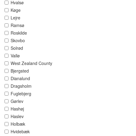
Hvalsø
Køge
Lejre
Ramsø
Roskilde
Skovbo
Solrød
Vallø
West Zealand County
Bjergsted
Dianalund
Dragsholm
Fuglebjerg
Gørlev
Hashøj
Haslev
Holbæk
Hvidebæk