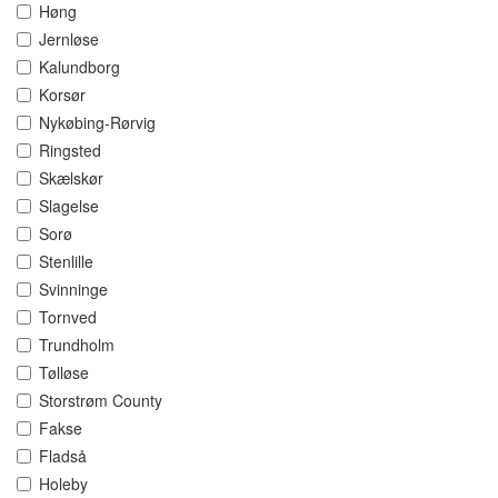
Høng
Jernløse
Kalundborg
Korsør
Nykøbing-Rørvig
Ringsted
Skælskør
Slagelse
Sorø
Stenlille
Svinninge
Tornved
Trundholm
Tølløse
Storstrøm County
Fakse
Fladså
Holeby