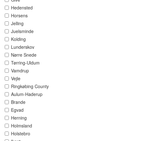
Hedensted
Horsens
Jelling
Juelsminde
Kolding
Lunderskov
Nørre Snede
Tørring-Uldum
Vamdrup
Vejle
Ringkøbing County
Aulum-Haderup
Brande
Egvad
Herning
Holmsland
Holstebro