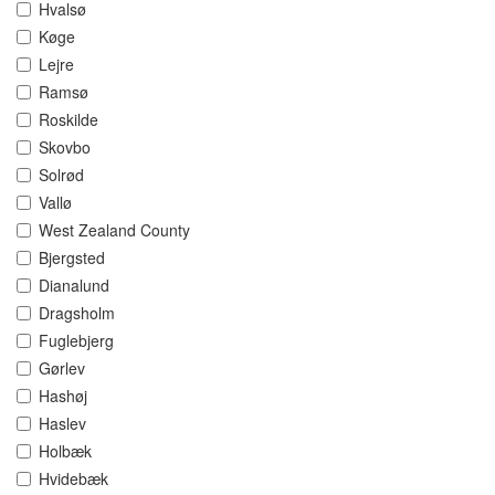
Hvalsø
Køge
Lejre
Ramsø
Roskilde
Skovbo
Solrød
Vallø
West Zealand County
Bjergsted
Dianalund
Dragsholm
Fuglebjerg
Gørlev
Hashøj
Haslev
Holbæk
Hvidebæk