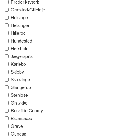
Frederiksværk
Græsted-Gilleleje
Helsinge
Helsingør
Hillerød
Hundested
Hørsholm
Jægerspris
Karlebo
Skibby
Skævinge
Slangerup
Stenløse
Ølstykke
Roskilde County
Bramsnæs
Greve
Gundsø