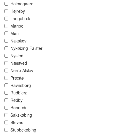
Holmegaard
Højreby
Langebæk
Maribo
Møn
Nakskov
Nykøbing-Falster
Nysted
Næstved
Nørre Alslev
Præstø
Ravnsborg
Rudbjerg
Rødby
Rønnede
Sakskøbing
Stevns
Stubbekøbing