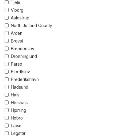
Tjele
Viborg
Aalestrup
North Jutland County
Arden
Brovst
Brønderslev
Dronninglund
Farsø
Fjerritslev
Frederikshavn
Hadsund
Hals
Hirtshals
Hjørring
Hobro
Læsø
Løgstør