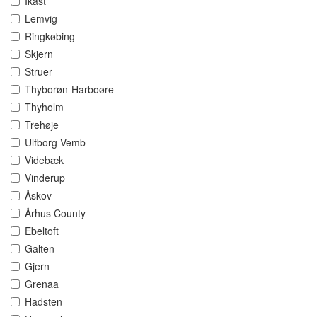
Ikast
Lemvig
Ringkøbing
Skjern
Struer
Thyborøn-Harboøre
Thyholm
Trehøje
Ulfborg-Vemb
Videbæk
Vinderup
Åskov
Århus County
Ebeltoft
Galten
Gjern
Grenaa
Hadsten