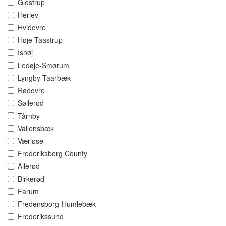
Glostrup
Herlev
Hvidovre
Høje Taastrup
Ishøj
Ledøje-Smørum
Lyngby-Taarbæk
Rødovre
Søllerød
Tårnby
Vallensbæk
Værløse
Frederiksborg County
Allerød
Birkerød
Farum
Fredensborg-Humlebæk
Frederikssund