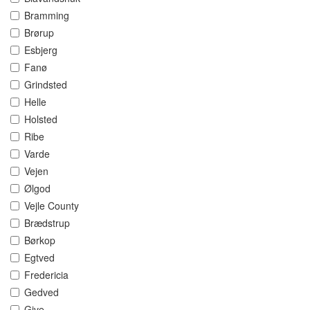
Bramming
Brørup
Esbjerg
Fanø
Grindsted
Helle
Holsted
Ribe
Varde
Vejen
Ølgod
Vejle County
Brædstrup
Børkop
Egtved
Fredericia
Gedved
Give