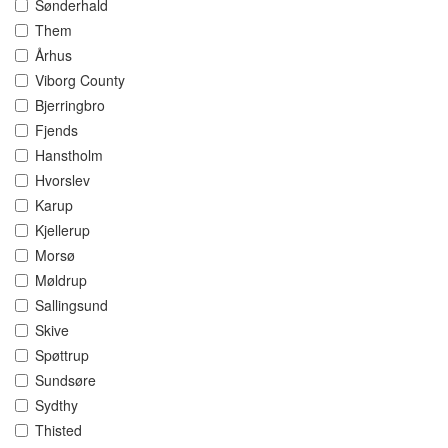
Sønderhald
Them
Århus
Viborg County
Bjerringbro
Fjends
Hanstholm
Hvorslev
Karup
Kjellerup
Morsø
Møldrup
Sallingsund
Skive
Spøttrup
Sundsøre
Sydthy
Thisted