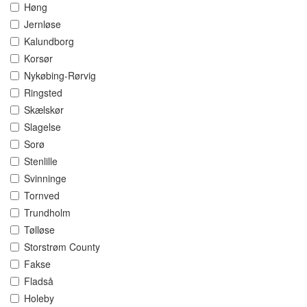
Høng
Jernløse
Kalundborg
Korsør
Nykøbing-Rørvig
Ringsted
Skælskør
Slagelse
Sorø
Stenlille
Svinninge
Tornved
Trundholm
Tølløse
Storstrøm County
Fakse
Fladså
Holeby