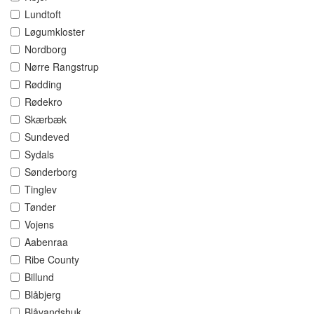
Lundtoft
Løgumkloster
Nordborg
Nørre Rangstrup
Rødding
Rødekro
Skærbæk
Sundeved
Sydals
Sønderborg
Tinglev
Tønder
Vojens
Aabenraa
Ribe County
Billund
Blåbjerg
Blåvandshuk