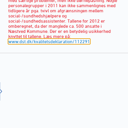
med særlige problemer, men ikke børnepasning. Nogle
personalegrupper i 2011 kan ikke sammenlignes med
tidligere år pga. tvivl om afgrænsningen mellem
social-/sundhedshjælpere og
social-/sundhedsassistenter. Tallene for 2012 er
omberegnet, da der manglede ca. 500 ansatte i
Næstved Kommune. Der er en betydelig usikkerhed
knyttet til tallene. Læs mere på:
www.dst.dk/kvalitetsdeklaration/112291