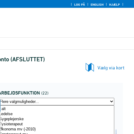
LOG PÅ
ENGLISH
HJÆLP
konto (AFSLUTTET)
Vælg via kort
ARBEJDSFUNKTION
(22)