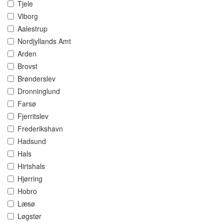
Tjele
Viborg
Aalestrup
Nordjyllands Amt
Arden
Brovst
Brønderslev
Dronninglund
Farsø
Fjerritslev
Frederikshavn
Hadsund
Hals
Hirtshals
Hjørring
Hobro
Læsø
Løgstør