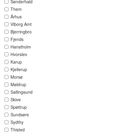
Sønderhald
Them
Århus
Viborg Amt
Bjerringbro
Fjends
Hanstholm
Hvorslev
Karup
Kjellerup
Morsø
Møldrup
Sallingsund
Skive
Spøttrup
Sundsøre
Sydthy
Thisted