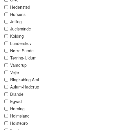
Hedensted
Horsens
Jelling
Juelsminde
Kolding
Lunderskov
Nørre Snede
Tørring-Uldum
Vamdrup
Vejle
Ringkøbing Amt
Aulum-Haderup
Brande
Egvad
Herning
Holmsland
Holstebro