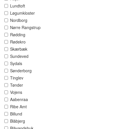
Lundtoft
Løgumkloster
Nordborg
Nørre Rangstrup
Rødding
Rødekro
Skærbæk
Sundeved
Sydals
Sønderborg
Tinglev
Tønder
Vojens
Aabenraa
Ribe Amt
Billund
Blåbjerg
Blåvandshuk