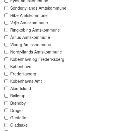
Fyns Amtskommune
Sønderjyllands Amtskommune
Ribe Amtskommune
Vejle Amtskommune
Ringkøbing Amtskommune
Århus Amtskommune
Viborg Amtskommune
Nordjyllands Amtskommune
København og Frederiksberg
København
Frederiksberg
Københavns Amt
Albertslund
Ballerup
Brøndby
Dragør
Gentofte
Gladsaxe