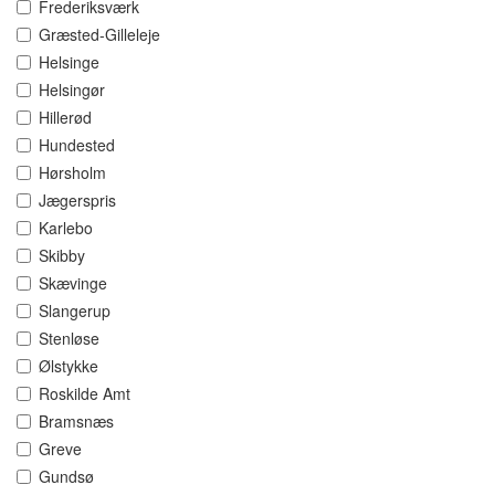
Frederiksværk
Græsted-Gilleleje
Helsinge
Helsingør
Hillerød
Hundested
Hørsholm
Jægerspris
Karlebo
Skibby
Skævinge
Slangerup
Stenløse
Ølstykke
Roskilde Amt
Bramsnæs
Greve
Gundsø