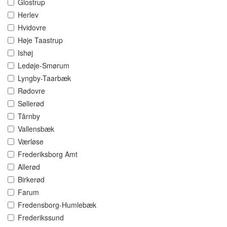
Glostrup
Herlev
Hvidovre
Høje Taastrup
Ishøj
Ledøje-Smørum
Lyngby-Taarbæk
Rødovre
Søllerød
Tårnby
Vallensbæk
Værløse
Frederiksborg Amt
Allerød
Birkerød
Farum
Fredensborg-Humlebæk
Frederikssund