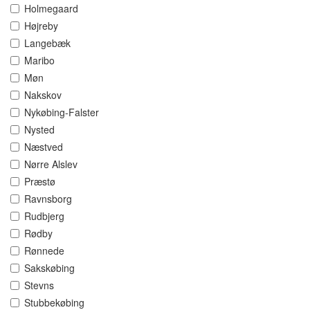
Holmegaard
Højreby
Langebæk
Maribo
Møn
Nakskov
Nykøbing-Falster
Nysted
Næstved
Nørre Alslev
Præstø
Ravnsborg
Rudbjerg
Rødby
Rønnede
Sakskøbing
Stevns
Stubbekøbing