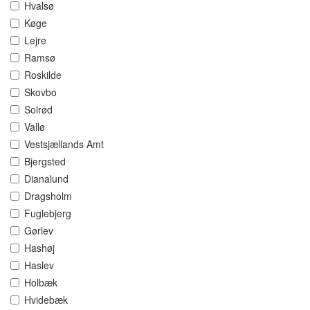
Hvalsø
Køge
Lejre
Ramsø
Roskilde
Skovbo
Solrød
Vallø
Vestsjællands Amt
Bjergsted
Dianalund
Dragsholm
Fuglebjerg
Gørlev
Hashøj
Haslev
Holbæk
Hvidebæk