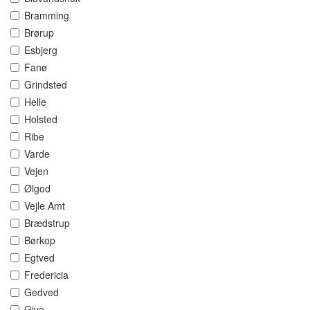
Bramming
Brørup
Esbjerg
Fanø
Grindsted
Helle
Holsted
Ribe
Varde
Vejen
Ølgod
Vejle Amt
Brædstrup
Børkop
Egtved
Fredericia
Gedved
Give