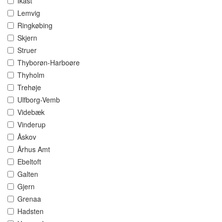
Ikast
Lemvig
Ringkøbing
Skjern
Struer
Thyborøn-Harboøre
Thyholm
Trehøje
Ulfborg-Vemb
Videbæk
Vinderup
Åskov
Århus Amt
Ebeltoft
Galten
Gjern
Grenaa
Hadsten