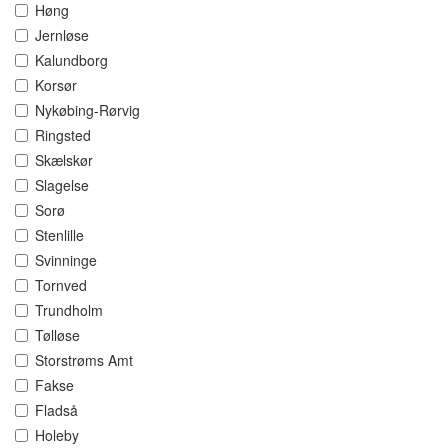
Høng
Jernløse
Kalundborg
Korsør
Nykøbing-Rørvig
Ringsted
Skælskør
Slagelse
Sorø
Stenlille
Svinninge
Tornved
Trundholm
Tølløse
Storstrøms Amt
Fakse
Fladså
Holeby