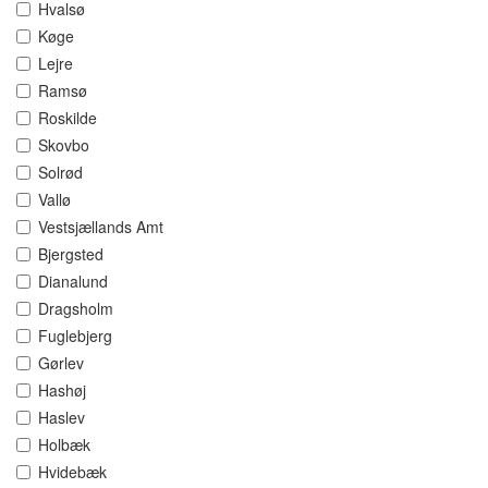
Hvalsø
Køge
Lejre
Ramsø
Roskilde
Skovbo
Solrød
Vallø
Vestsjællands Amt
Bjergsted
Dianalund
Dragsholm
Fuglebjerg
Gørlev
Hashøj
Haslev
Holbæk
Hvidebæk