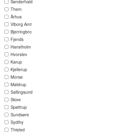
Sønderhald
Them
Århus
Viborg Amt
Bjerringbro
Fjends
Hanstholm
Hvorslev
Karup
Kjellerup
Morsø
Møldrup
Sallingsund
Skive
Spøttrup
Sundsøre
Sydthy
Thisted