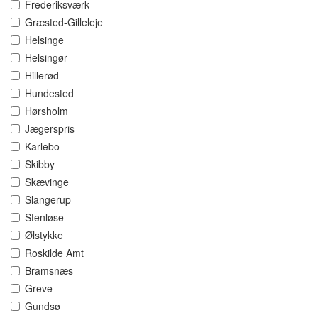
Frederiksværk
Græsted-Gilleleje
Helsinge
Helsingør
Hillerød
Hundested
Hørsholm
Jægerspris
Karlebo
Skibby
Skævinge
Slangerup
Stenløse
Ølstykke
Roskilde Amt
Bramsnæs
Greve
Gundsø