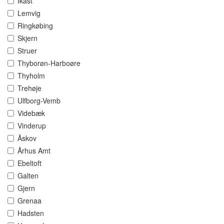
Ikast
Lemvig
Ringkøbing
Skjern
Struer
Thyborøn-Harboøre
Thyholm
Trehøje
Ulfborg-Vemb
Videbæk
Vinderup
Åskov
Århus Amt
Ebeltoft
Galten
Gjern
Grenaa
Hadsten