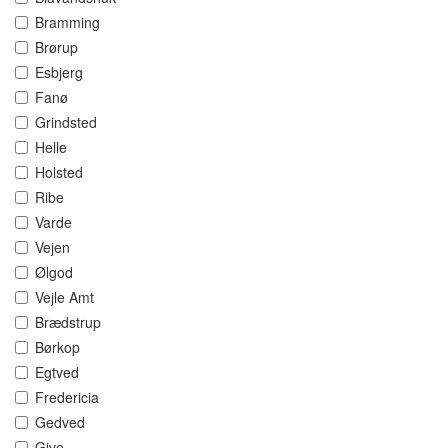
Bramming
Brørup
Esbjerg
Fanø
Grindsted
Helle
Holsted
Ribe
Varde
Vejen
Ølgod
Vejle Amt
Brædstrup
Børkop
Egtved
Fredericia
Gedved
Give