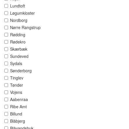
Lundtoft
Løgumkloster
Nordborg
Nørre Rangstrup
Rødding
Rødekro
Skærbæk
Sundeved
Sydals
Sønderborg
Tinglev
Tønder
Vojens
Aabenraa
Ribe Amt
Billund
Blåbjerg
Blåvandshuk