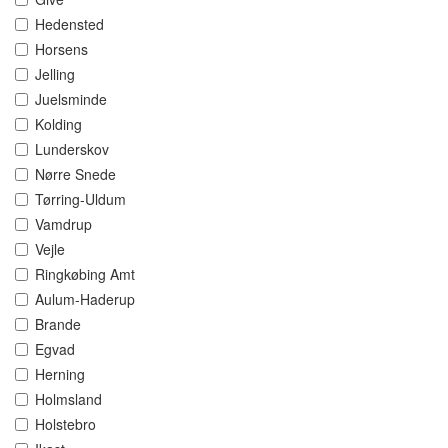
Hedensted
Horsens
Jelling
Juelsminde
Kolding
Lunderskov
Nørre Snede
Tørring-Uldum
Vamdrup
Vejle
Ringkøbing Amt
Aulum-Haderup
Brande
Egvad
Herning
Holmsland
Holstebro