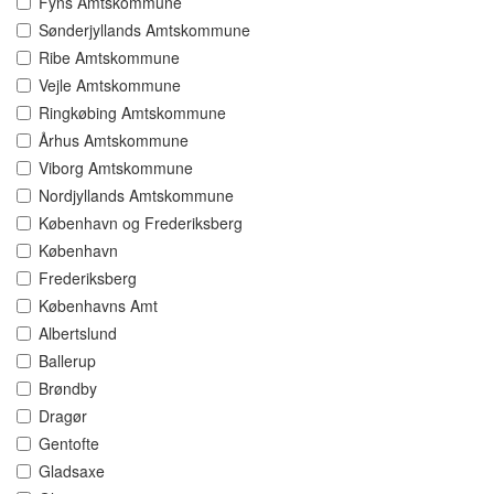
Fyns Amtskommune
Sønderjyllands Amtskommune
Ribe Amtskommune
Vejle Amtskommune
Ringkøbing Amtskommune
Århus Amtskommune
Viborg Amtskommune
Nordjyllands Amtskommune
København og Frederiksberg
København
Frederiksberg
Københavns Amt
Albertslund
Ballerup
Brøndby
Dragør
Gentofte
Gladsaxe