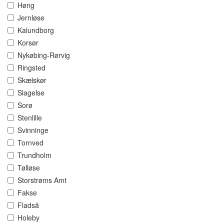
Høng
Jernløse
Kalundborg
Korsør
Nykøbing-Rørvig
Ringsted
Skælskør
Slagelse
Sorø
Stenlille
Svinninge
Tornved
Trundholm
Tølløse
Storstrøms Amt
Fakse
Fladså
Holeby