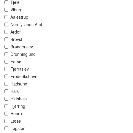
Tjele
Viborg
Aalestrup
Nordjyllands Amt
Arden
Brovst
Brønderslev
Dronninglund
Farsø
Fjerritslev
Frederikshavn
Hadsund
Hals
Hirtshals
Hjørring
Hobro
Læsø
Løgstør