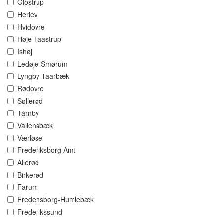
Glostrup
Herlev
Hvidovre
Høje Taastrup
Ishøj
Ledøje-Smørum
Lyngby-Taarbæk
Rødovre
Søllerød
Tårnby
Vallensbæk
Værløse
Frederiksborg Amt
Allerød
Birkerød
Farum
Fredensborg-Humlebæk
Frederikssund