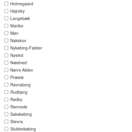
Holmegaard
Højreby
Langebæk
Maribo
Møn
Nakskov
Nykøbing-Falster
Nysted
Næstved
Nørre Alslev
Præstø
Ravnsborg
Rudbjerg
Rødby
Rønnede
Sakskøbing
Stevns
Stubbekøbing