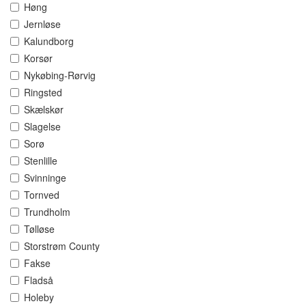
Høng
Jernløse
Kalundborg
Korsør
Nykøbing-Rørvig
Ringsted
Skælskør
Slagelse
Sorø
Stenlille
Svinninge
Tornved
Trundholm
Tølløse
Storstrøm County
Fakse
Fladså
Holeby