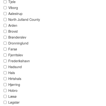
Tjele
Viborg
Aalestrup
North Jutland County
Arden
Brovst
Brønderslev
Dronninglund
Farsø
Fjerritslev
Frederikshavn
Hadsund
Hals
Hirtshals
Hjørring
Hobro
Læsø
Løgstør