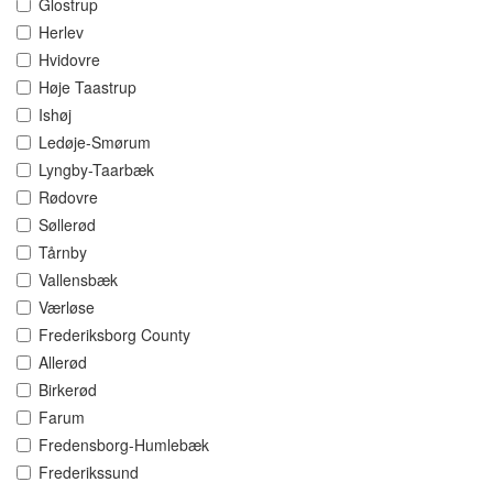
Glostrup
Herlev
Hvidovre
Høje Taastrup
Ishøj
Ledøje-Smørum
Lyngby-Taarbæk
Rødovre
Søllerød
Tårnby
Vallensbæk
Værløse
Frederiksborg County
Allerød
Birkerød
Farum
Fredensborg-Humlebæk
Frederikssund