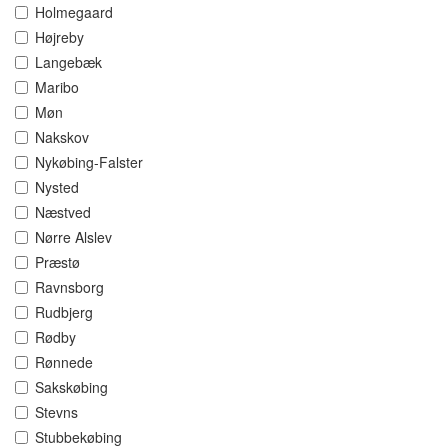
Holmegaard
Højreby
Langebæk
Maribo
Møn
Nakskov
Nykøbing-Falster
Nysted
Næstved
Nørre Alslev
Præstø
Ravnsborg
Rudbjerg
Rødby
Rønnede
Sakskøbing
Stevns
Stubbekøbing