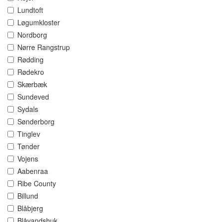
Lundtoft
Løgumkloster
Nordborg
Nørre Rangstrup
Rødding
Rødekro
Skærbæk
Sundeved
Sydals
Sønderborg
Tinglev
Tønder
Vojens
Aabenraa
Ribe County
Billund
Blåbjerg
Blåvandshuk