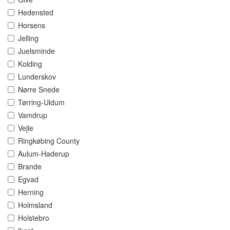
Hedensted
Horsens
Jelling
Juelsminde
Kolding
Lunderskov
Nørre Snede
Tørring-Uldum
Vamdrup
Vejle
Ringkøbing County
Aulum-Haderup
Brande
Egvad
Herning
Holmsland
Holstebro