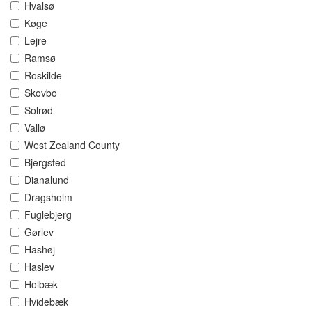
Hvalsø
Køge
Lejre
Ramsø
Roskilde
Skovbo
Solrød
Vallø
West Zealand County
Bjergsted
Dianalund
Dragsholm
Fuglebjerg
Gørlev
Hashøj
Haslev
Holbæk
Hvidebæk