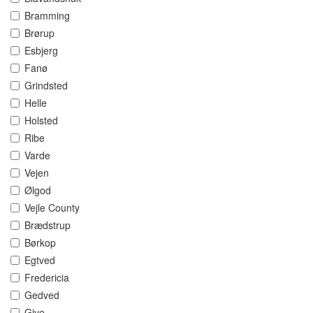
Bramming
Brørup
Esbjerg
Fanø
Grindsted
Helle
Holsted
Ribe
Varde
Vejen
Ølgod
Vejle County
Brædstrup
Børkop
Egtved
Fredericia
Gedved
Give