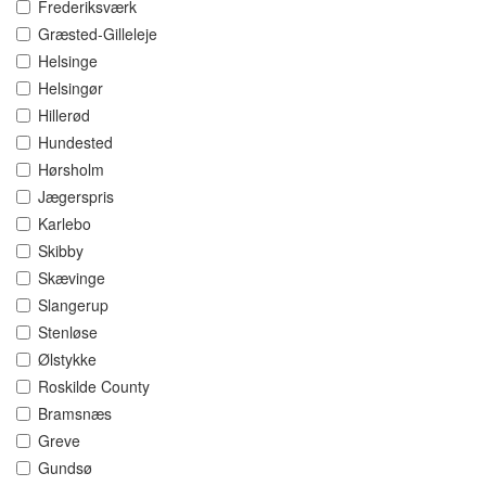
Frederiksværk
Græsted-Gilleleje
Helsinge
Helsingør
Hillerød
Hundested
Hørsholm
Jægerspris
Karlebo
Skibby
Skævinge
Slangerup
Stenløse
Ølstykke
Roskilde County
Bramsnæs
Greve
Gundsø