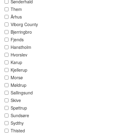
Sønderhald
Them
Århus
Viborg County
Bjerringbro
Fjends
Hanstholm
Hvorslev
Karup
Kjellerup
Morsø
Møldrup
Sallingsund
Skive
Spøttrup
Sundsøre
Sydthy
Thisted