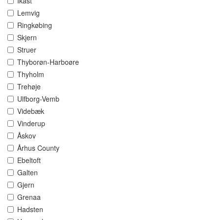
Ikast
Lemvig
Ringkøbing
Skjern
Struer
Thyborøn-Harboøre
Thyholm
Trehøje
Ulfborg-Vemb
Videbæk
Vinderup
Åskov
Århus County
Ebeltoft
Galten
Gjern
Grenaa
Hadsten